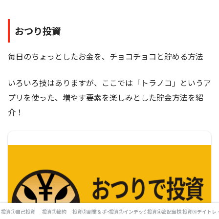
おつり投資
毎日のちょっとしたお金を、チョコチョコと貯める方法
いろいろ技はありますが、ここでは「トラノコ」というア
プリを使った、増やす要素を楽しみとした貯金方法を紹
介！
投資①自己投資
投資②節約
投資②副業＆ポイ活
投資③インデックス投資
投資④高配当株
投資⑤デイトレ