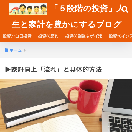
「５段階の投資」人
生と家計を豊かにするブログ
投資①自己投資
投資②節約
投資②副業＆ポイ活
投資③イン
ホーム
▶家計向上「流れ」と具体的方法