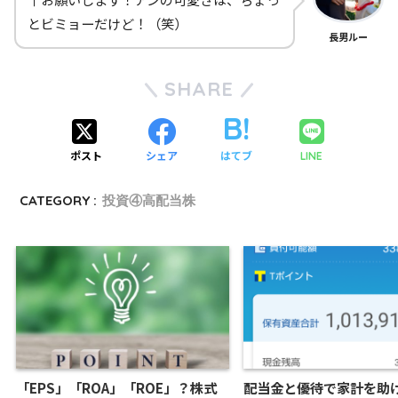
とビミョーだけど！（笑）
長男ルー
SHARE
ポスト
シェア
はてブ
LINE
CATEGORY :
投資④高配当株
「EPS」「ROA」「ROE」？株式
配当金と優待で家計を助