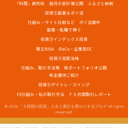
「料理」節約術
毎月の家計簿公開
ふるさと納税
投資②副業＆ポイ活
仕組み・サイト比較など
ポイ活案件
副業・転職で稼ぐ
投資③インデックス投資
積立NISA
iDeCo・企業型DC
投資④高配当株
仕組み、取引手法等
株ポートフォリオ公開
株主優待ご紹介
投資⑤デイトレ・スイング
FX仕組み・私の取引手法
ＦＸ月間取引レポート
© 2026 「５段階の投資」人生と家計を豊かにするブログ All rights
reserved.