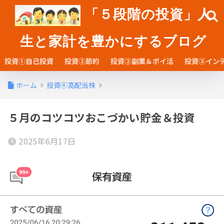
「５段階の投資」人
生と家計を豊かにするブログ
投資①自己投資
投資②節約
投資②副業＆ポイ活
投資③イン
ホーム
投資④高配当株
５月のコツコツおこづかい貯金＆投資
2025年6月17日