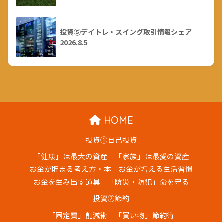
投資⑤デイトレ・スイング取引情報シェア
2026.8.5
HOME
投資①自己投資
「健康」は最大の資産
「家族」は最愛の資産
お金が貯まる考え方・本
お金が増える生活習慣
お金を生み出す道具
「防災・防犯」命を守る
投資②節約
「固定費」削減術
「買い物」節約術