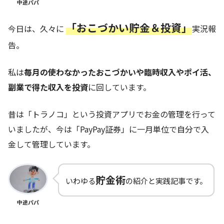
中途パパ
「おこづかい貯金＆投資」
今日は、久々に
実況報
告。
私は
毎月の使わなかったおこづかいや臨時収入やポイ活、
副業で得た収入を投資
に回しています。
昔は「トラノコ」という投資アプリでお金の管理を行って
いましたが、今は「PayPay証券」に一月単位で自分で入
金して管理しています。
貯金術
いわゆる
の紹介と実践記事です。
中途パパ