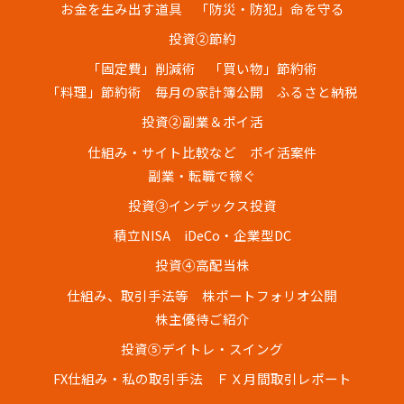
お金を生み出す道具
「防災・防犯」命を守る
投資②節約
「固定費」削減術
「買い物」節約術
「料理」節約術
毎月の家計簿公開
ふるさと納税
投資②副業＆ポイ活
仕組み・サイト比較など
ポイ活案件
副業・転職で稼ぐ
投資③インデックス投資
積立NISA
iDeCo・企業型DC
投資④高配当株
仕組み、取引手法等
株ポートフォリオ公開
株主優待ご紹介
投資⑤デイトレ・スイング
FX仕組み・私の取引手法
ＦＸ月間取引レポート