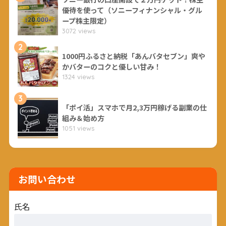
優待を使って（ソニーフィナンシャル・グル
ープ株主限定）
3072 views
2
1000円ふるさと納税「あんバタセブン」爽や
かバターのコクと優しい甘み！
1324 views
3
「ポイ活」スマホで月2,3万円稼げる副業の仕
組み＆始め方
1051 views
お問い合わせ
氏名