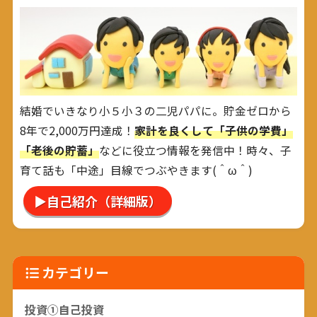
結婚でいきなり小５小３の二児パパに。貯金ゼロから
8年で2,000万円達成！
家計を良くして「子供の学費」
「老後の貯蓄」
などに役立つ情報を発信中！時々、子
育て話も「中途」目線でつぶやきます(＾ω＾)
▶自己紹介（詳細版）
カテゴリー
投資①自己投資