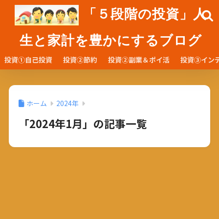
「５段階の投資」人
生と家計を豊かにするブログ
投資①自己投資
投資②節約
投資②副業＆ポイ活
投資③イン
ホーム
2024年
「2024年1月」の記事一覧