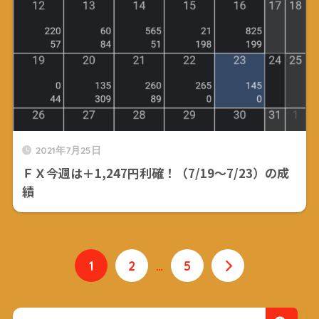
2021年7月25日
ＦＸ今週は＋1,247円利確！（7/19～7/23）の成
績
1
2
…
5