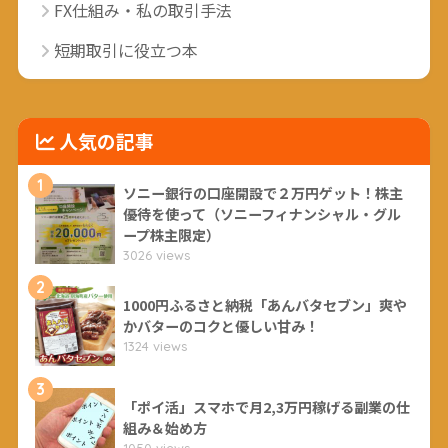
FX仕組み・私の取引手法
短期取引に役立つ本
人気の記事
1
ソニー銀行の口座開設で２万円ゲット！株主
優待を使って（ソニーフィナンシャル・グル
ープ株主限定）
3026 views
2
1000円ふるさと納税「あんバタセブン」爽や
かバターのコクと優しい甘み！
1324 views
3
「ポイ活」スマホで月2,3万円稼げる副業の仕
組み＆始め方
1050 views