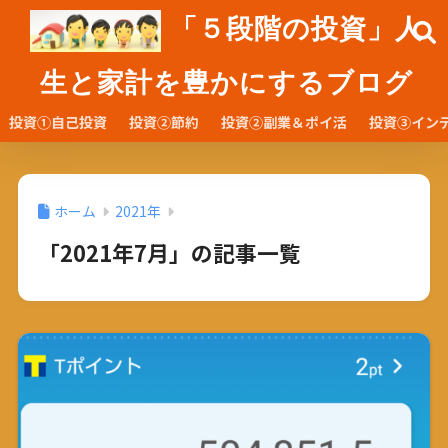
「５段階の投資」人
生と家計を豊かにするブログ
投資①自己投資
投資②節約
投資②副業＆ポイ活
投資③イン
ホーム
2021年
「2021年7月」の記事一覧