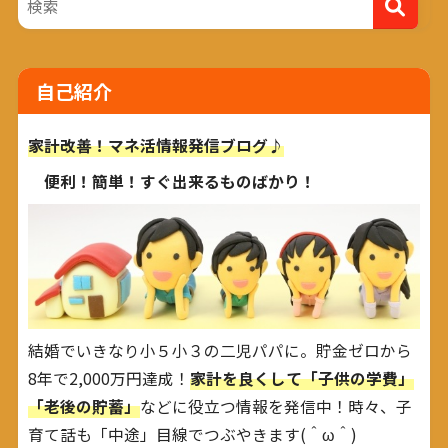
自己紹介
家計改善！マネ活情報発信ブログ♪
便利！簡単！すぐ出来るものばかり！
結婚でいきなり小５小３の二児パパに。貯金ゼロから
8年で2,000万円達成！
家計を良くして「子供の学費」
「老後の貯蓄」
などに役立つ情報を発信中！時々、子
育て話も「中途」目線でつぶやきます(＾ω＾)