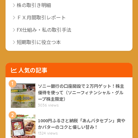
株の取引き明細
ＦＸ月間取引レポート
FX仕組み・私の取引手法
短期取引に役立つ本
人気の記事
1
ソニー銀行の口座開設で２万円ゲット！株主
優待を使って（ソニーフィナンシャル・グル
ープ株主限定）
3036 views
2
1000円ふるさと納税「あんバタセブン」爽や
かバターのコクと優しい甘み！
1324 views