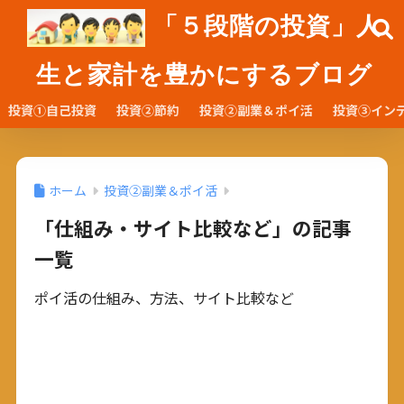
「５段階の投資」人
生と家計を豊かにするブログ
投資①自己投資
投資②節約
投資②副業＆ポイ活
投資③イン
ホーム
投資②副業＆ポイ活
「仕組み・サイト比較など」の記事
一覧
ポイ活の仕組み、方法、サイト比較など