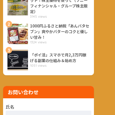
フィナンシャル・グループ株主限
定）
3145 views
2
1000円ふるさと納税「あんバタセ
ブン」爽やかバターのコクと優し
い甘み！
1324 views
3
「ポイ活」スマホで月2,3万円稼
げる副業の仕組み＆始め方
1051 views
お問い合わせ
氏名