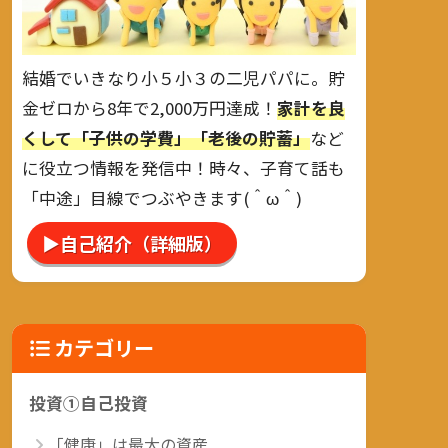
結婚でいきなり小５小３の二児パパに。貯
金ゼロから8年で2,000万円達成！
家計を良
くして「子供の学費」「老後の貯蓄」
など
に役立つ情報を発信中！時々、子育て話も
「中途」目線でつぶやきます(＾ω＾)
▶自己紹介（詳細版）
カテゴリー
投資①自己投資
「健康」は最大の資産