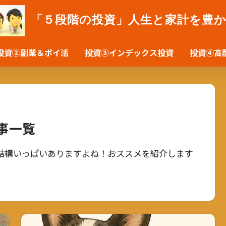
「５段階の投資」人生と家計を豊
投資②副業＆ポイ活
投資③インデックス投資
投資④高
事一覧
結構いっぱいありますよね！おススメを紹介します