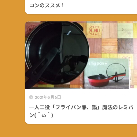
コンのススメ！
2021年5月6日
一人二役「フライパン兼、鍋」魔法のレミパ
ン(＾ω＾)