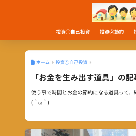
投資①自己投資
投資②節約
ホーム
投資①自己投資
「お金を生み出す道具」の記
使う事で時間とお金の節約になる道具って、
(＾ω＾)