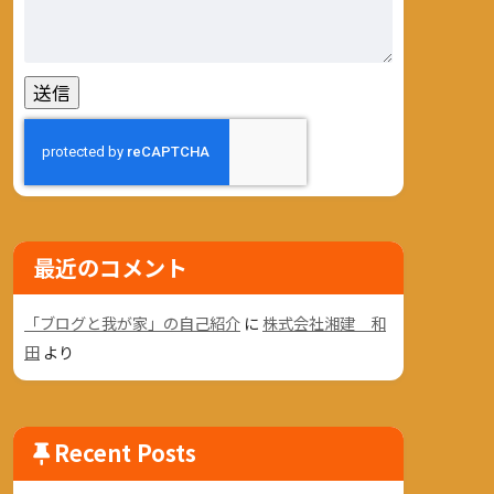
最近のコメント
「ブログと我が家」の自己紹介
に
株式会社湘建 和
田
より
Recent Posts