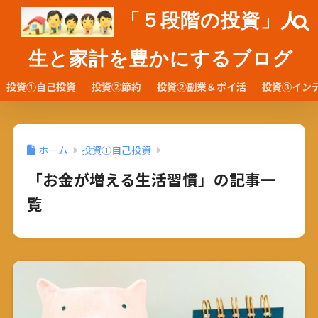
「５段階の投資」人
生と家計を豊かにするブログ
投資①自己投資
投資②節約
投資②副業＆ポイ活
投資③イン
ホーム
投資①自己投資
「お金が増える生活習慣」の記事一
覧