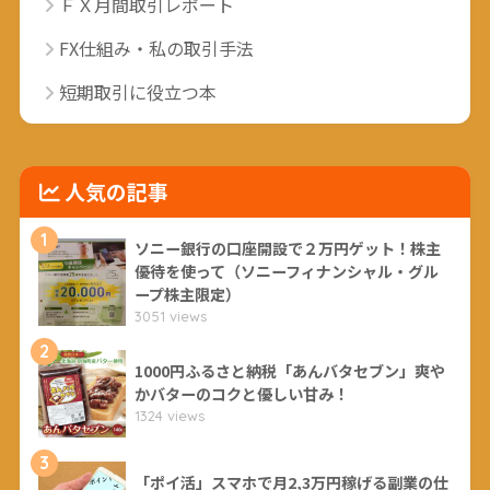
ＦＸ月間取引レポート
FX仕組み・私の取引手法
短期取引に役立つ本
人気の記事
1
ソニー銀行の口座開設で２万円ゲット！株主
優待を使って（ソニーフィナンシャル・グル
ープ株主限定）
3051 views
2
1000円ふるさと納税「あんバタセブン」爽や
かバターのコクと優しい甘み！
1324 views
3
「ポイ活」スマホで月2,3万円稼げる副業の仕