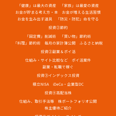
「健康」は最大の資産
「家族」は最愛の資産
お金が貯まる考え方・本
お金が増える生活習慣
お金を生み出す道具
「防災・防犯」命を守る
投資②節約
「固定費」削減術
「買い物」節約術
「料理」節約術
毎月の家計簿公開
ふるさと納税
投資②副業＆ポイ活
仕組み・サイト比較など
ポイ活案件
副業・転職で稼ぐ
投資③インデックス投資
積立NISA
iDeCo・企業型DC
投資④高配当株
仕組み、取引手法等
株ポートフォリオ公開
株主優待ご紹介