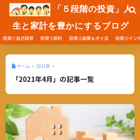
「５段階の投資」人
生と家計を豊かにするブログ
投資①自己投資
投資②節約
投資②副業＆ポイ活
投資③イン
ホーム
2021年
「2021年4月」の記事一覧