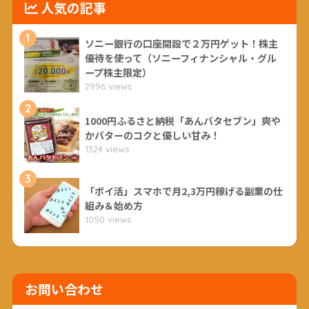
人気の記事
1
ソニー銀行の口座開設で２万円ゲット！株主
優待を使って（ソニーフィナンシャル・グル
ープ株主限定）
2996 views
2
1000円ふるさと納税「あんバタセブン」爽や
かバターのコクと優しい甘み！
1324 views
3
「ポイ活」スマホで月2,3万円稼げる副業の仕
組み＆始め方
1050 views
お問い合わせ