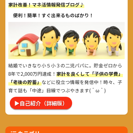
家計改善！マネ活情報発信ブログ♪
便利！簡単！すぐ出来るものばかり！
結婚でいきなり小５小３の二児パパに。貯金ゼロから
8年で2,000万円達成！
家計を良くして「子供の学費」
「老後の貯蓄」
などに役立つ情報を発信中！時々、子
育て話も「中途」目線でつぶやきます(＾ω＾)
▶自己紹介（詳細版）