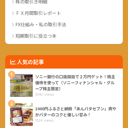
株の取引き明細
ＦＸ月間取引レポート
FX仕組み・私の取引手法
短期取引に役立つ本
人気の記事
1
ソニー銀行の口座開設で２万円ゲット！株主
優待を使って（ソニーフィナンシャル・グル
ープ株主限定）
3081 views
2
1000円ふるさと納税「あんバタセブン」爽や
かバターのコクと優しい甘み！
1324 views