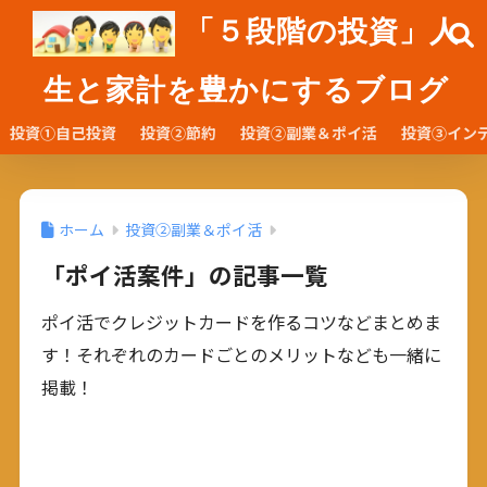
「５段階の投資」人
生と家計を豊かにするブログ
投資①自己投資
投資②節約
投資②副業＆ポイ活
投資③イン
ホーム
投資②副業＆ポイ活
「ポイ活案件」の記事一覧
ポイ活でクレジットカードを作るコツなどまとめま
す！それぞれのカードごとのメリットなども一緒に
掲載！