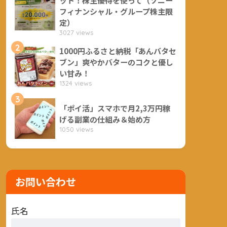
フィナンシャル・グループ株主限
定）
3027 views
2
1000円ふるさと納税「あんバタセ
ブン」爽やかバターのコクと優し
い甘み！
1324 views
3
「ポイ活」スマホで月2,3万円稼
げる副業の仕組み＆始め方
1050 views
お問い合わせ
氏名