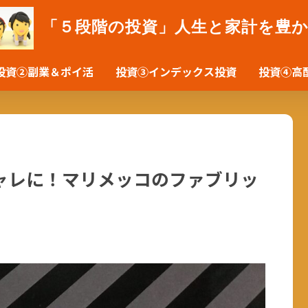
「５段階の投資」人生と家計を豊
投資②副業＆ポイ活
投資③インデックス投資
投資④高
ャレに！マリメッコのファブリッ