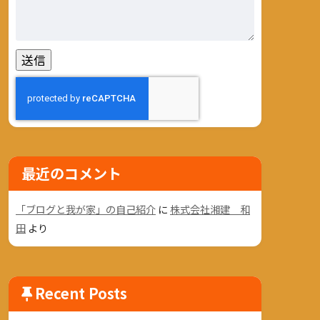
最近のコメント
「ブログと我が家」の自己紹介
に
株式会社湘建 和
田
より
Recent Posts