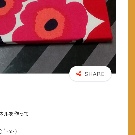
ネルを作って
･ω･)