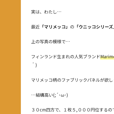
実は、わたし…
最近
「マリメッコ」
の
「ウニッコシリーズ
上の写真の模様で…
フィンランド生まれの人気ブランド
Mari
＾)
マリメッコ柄のファブリックパネルが欲し
…結構高い(;´･ω･)
３０cm四方で、１枚５,０００円位するの