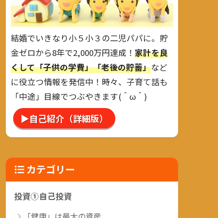
結婚でいきなり小５小３の二児パパに。貯
金ゼロから8年で2,000万円達成！
家計を良
くして「子供の学費」「老後の貯蓄」
など
に役立つ情報を発信中！時々、子育て話も
「中途」目線でつぶやきます(＾ω＾)
▶自己紹介（詳細版）
カテゴリー
投資①自己投資
「健康」は最大の資産