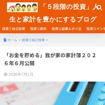
「５段階の投資」人
生と家計を豊かにするブログ
投資①自己投資
投資②節約
投資②副業＆ポイ活
投資③イン
ホーム
投資①自己投資
「お金を貯める」我が家の家計簿２０２
６年６月公開
2026年7月1日