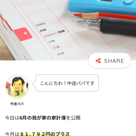
こんにちわ！中途パパです
中途パパ
今日は
6
月の我が家の家計簿
を公開
今月は
８１,７９２
円のプラス