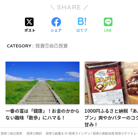
SHARE
ポスト
シェア
はてブ
LINE
CATEGORY :
投資①自己投資
一番の富は「健康」！お金のかから
1000円ふるさと納税「
ない趣味「散歩」にハマる！
ブン」爽やかバターのコ
甘み！
投資①自己投資
投資②節約
投資②副業＆ポイ活
投資③インデックス投資
投資④高配当株
投資⑤デイトレ