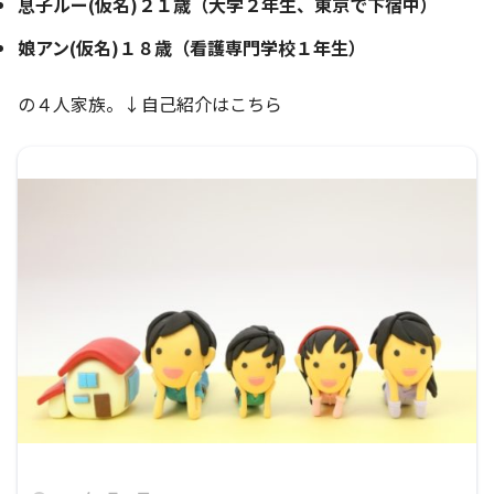
息子ルー(仮名)２１歳（大学２年生、東京で下宿中）
娘アン(仮名)１８歳（看護専門学校１年生）
の４人家族。↓自己紹介はこちら