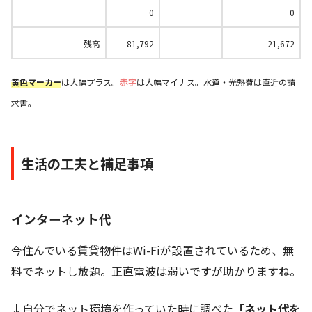
0
0
残高
81,792
-21,672
黄色マーカー
は大幅プラス。
赤字
は大幅マイナス。水道・光熱費は直近の請
求書。
生活の工夫と補足事項
インターネット代
今住んでいる賃貸物件はWi-Fiが設置されているため、無
料でネットし放題。正直電波は弱いですが助かりますね。
↓自分でネット環境を作っていた時に調べた
「ネット代を