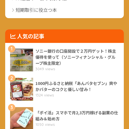
短期取引に役立つ本
人気の記事
1
ソニー銀行の口座開設で２万円ゲット！株主
優待を使って（ソニーフィナンシャル・グル
ープ株主限定）
3049 views
2
1000円ふるさと納税「あんバタセブン」爽や
かバターのコクと優しい甘み！
1324 views
3
「ポイ活」スマホで月2,3万円稼げる副業の仕
組み＆始め方
1050 views