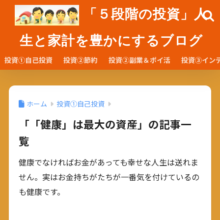
「５段階の投資」人
生と家計を豊かにするブログ
投資①自己投資
投資②節約
投資②副業＆ポイ活
投資③イン
ホーム
投資①自己投資
「「健康」は最大の資産」の記事一
覧
健康でなければお金があっても幸せな人生は送れま
せん。実はお金持ちがたちが一番気を付けているの
も健康です。