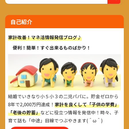
自己紹介
家計改善！マネ活情報発信ブログ♪
便利！簡単！すぐ出来るものばかり！
結婚でいきなり小５小３の二児パパに。貯金ゼロから
8年で2,000万円達成！
家計を良くして「子供の学費」
「老後の貯蓄」
などに役立つ情報を発信中！時々、子
育て話も「中途」目線でつぶやきます(＾ω＾)