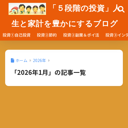
「５段階の投資」人
生と家計を豊かにするブログ
投資①自己投資
投資②節約
投資②副業＆ポイ活
投資③イン
ホーム
2026年
「2026年1月」の記事一覧