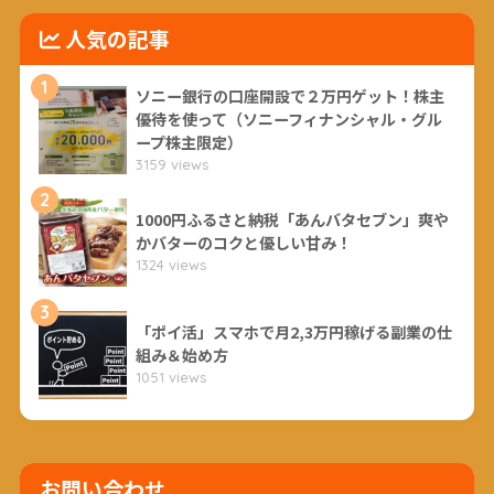
人気の記事
1
ソニー銀行の口座開設で２万円ゲット！株主
優待を使って（ソニーフィナンシャル・グル
ープ株主限定）
3159 views
2
1000円ふるさと納税「あんバタセブン」爽や
かバターのコクと優しい甘み！
1324 views
3
「ポイ活」スマホで月2,3万円稼げる副業の仕
組み＆始め方
1051 views
お問い合わせ