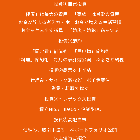
投資①自己投資
「健康」は最大の資産
「家族」は最愛の資産
お金が貯まる考え方・本
お金が増える生活習慣
お金を生み出す道具
「防災・防犯」命を守る
投資②節約
「固定費」削減術
「買い物」節約術
「料理」節約術
毎月の家計簿公開
ふるさと納税
投資②副業＆ポイ活
仕組み・サイト比較など
ポイ活案件
副業・転職で稼ぐ
投資③インデックス投資
積立NISA
iDeCo・企業型DC
投資④高配当株
仕組み、取引手法等
株ポートフォリオ公開
株主優待ご紹介