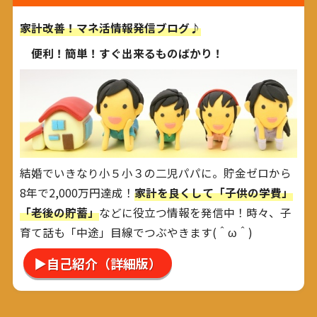
家計改善！マネ活情報発信ブログ♪
便利！簡単！すぐ出来るものばかり！
結婚でいきなり小５小３の二児パパに。貯金ゼロから
8年で2,000万円達成！
家計を良くして「子供の学費」
「老後の貯蓄」
などに役立つ情報を発信中！時々、子
育て話も「中途」目線でつぶやきます(＾ω＾)
▶自己紹介（詳細版）