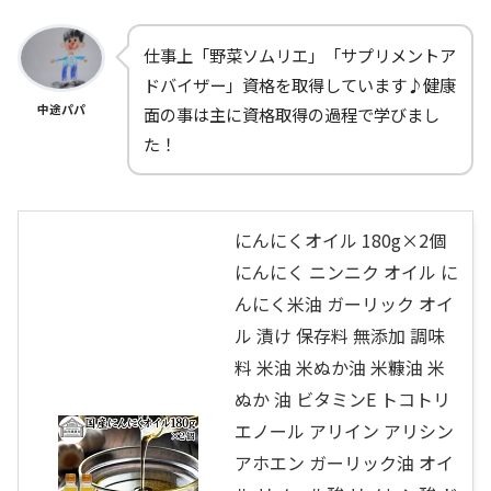
仕事上「野菜ソムリエ」「サプリメントア
ドバイザー」資格を取得しています♪健康
中途パパ
面の事は主に資格取得の過程で学びまし
た！
にんにくオイル 180g×2個
にんにく ニンニク オイル に
んにく米油 ガーリック オイ
ル 漬け 保存料 無添加 調味
料 米油 米ぬか油 米糠油 米
ぬか 油 ビタミンE トコトリ
エノール アリイン アリシン
アホエン ガーリック油 オイ