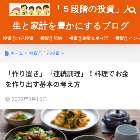
「５段階の投資」人
生と家計を豊かにするブログ
投資①自己投資
投資②節約
投資②副業＆ポイ活
投資③イン
ホーム
投資①自己投資
「作り置き」「連続調理」！料理でお金
を作り出す基本の考え方
2026年3月10日