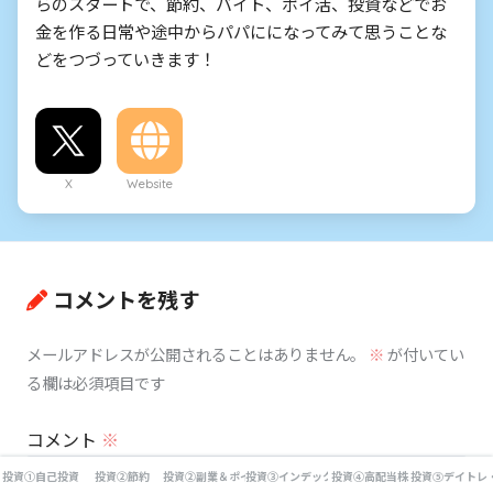
らのスタートで、節約、バイト、ポイ活、投資などでお
金を作る日常や途中からパパにになってみて思うことな
どをつづっていきます！
X
Website
コメントを残す
メールアドレスが公開されることはありません。
※
が付いてい
る欄は必須項目です
コメント
※
投資①自己投資
投資②節約
投資②副業＆ポイ活
投資③インデックス投資
投資④高配当株
投資⑤デイトレ