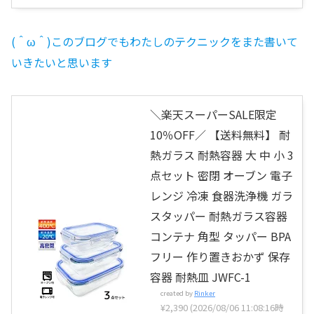
す
(＾ω＾)このブログでもわたしのテクニックをまた書いて
いきたいと思います
＼楽天スーパーSALE限定
10％OFF／ 【送料無料】 耐
熱ガラス 耐熱容器 大 中 小 3
点セット 密閉 オーブン 電子
レンジ 冷凍 食器洗浄機 ガラ
スタッパー 耐熱ガラス容器
コンテナ 角型 タッパー BPA
フリー 作り置きおかず 保存
容器 耐熱皿 JWFC-1
created by
Rinker
¥2,390
(2026/08/06 11:08:16時