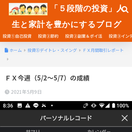
「５段階の投資」人
生と家計を豊かにするブログ
投資①自己投資
投資②節約
投資②副業＆ポイ活
投資③イン
ホーム
投資⑤デイトレ・スイング
ＦＸ月間取引レポート
ＦＸ今週（5/2～5/7）の成績
2021年5月9日