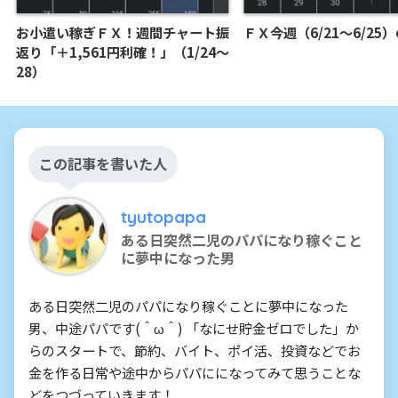
お小遣い稼ぎＦＸ！週間チャート振
ＦＸ今週（6/21～6/25
返り「＋1,561円利確！」（1/24～
28）
この記事を書いた人
tyutopapa
ある日突然二児のパパになり稼ぐこと
に夢中になった男
ある日突然二児のパパになり稼ぐことに夢中になった
男、中途パパです(＾ω＾) 「なにせ貯金ゼロでした」か
らのスタートで、節約、バイト、ポイ活、投資などでお
金を作る日常や途中からパパにになってみて思うことな
どをつづっていきます！