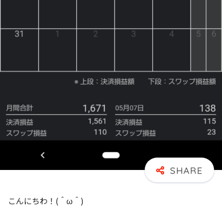
こんにちわ！(＾ω＾)