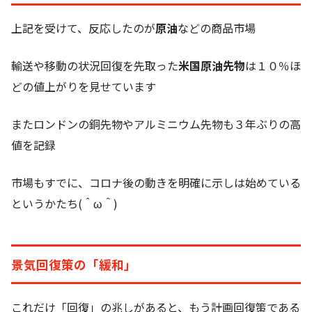
上記を受けて、反応したのが
原油
などの商品市場
輸送や移動の状況回復を先取った
米国原油先物
は１０％ほ
どの値上がりを見せています
またロンドンの銅先物やアルミニウム先物も３年ぶりの高
値を記録
市場もすでに、コロナ後の動きを明確に示しは始めている
というかたち(＾ω＾)
景気回復策の「緩和」
これだけ「回復」の兆しがあると、もう計画回復策である