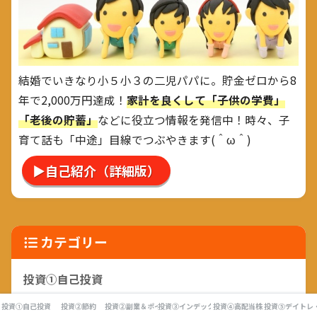
結婚でいきなり小５小３の二児パパに。貯金ゼロから8
年で2,000万円達成！
家計を良くして「子供の学費」
「老後の貯蓄」
などに役立つ情報を発信中！時々、子
育て話も「中途」目線でつぶやきます(＾ω＾)
▶自己紹介（詳細版）
カテゴリー
投資①自己投資
「健康」は最大の資産
投資①自己投資
投資②節約
投資②副業＆ポイ活
投資③インデックス投資
投資④高配当株
投資⑤デイトレ