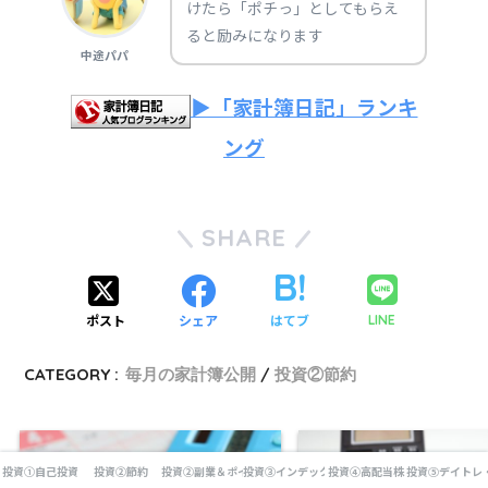
けたら「ポチっ」としてもらえ
ると励みになります
中途パパ
▶「家計簿日記」ランキ
ング
SHARE
ポスト
シェア
はてブ
LINE
CATEGORY :
毎月の家計簿公開
投資②節約
投資①自己投資
投資②節約
投資②副業＆ポイ活
投資③インデックス投資
投資④高配当株
投資⑤デイトレ