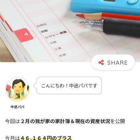
こんにちわ！中途パパです
中途パパ
今回は
２月の我が家の家計簿＆現在の資産状況
を公開
今月は
４６,１６４円のプラス