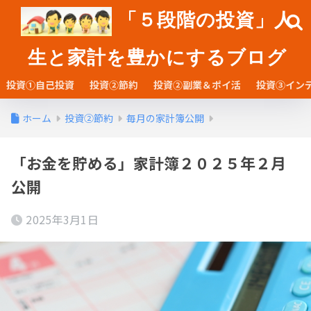
「５段階の投資」人
生と家計を豊かにするブログ
投資①自己投資
投資②節約
投資②副業＆ポイ活
投資③イン
ホーム
投資②節約
毎月の家計簿公開
「お金を貯める」家計簿２０２５年２月
公開
2025年3月1日