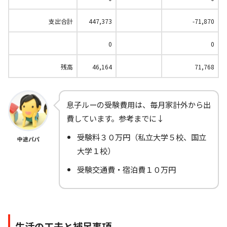
支出合計
447,373
-71,870
0
0
残高
46,164
71,768
息子ルーの受験費用は、毎月家計外から出
費しています。参考までに↓
受験料３０万円（私立大学５校、国立
中途パパ
大学１校）
受験交通費・宿泊費１０万円
生活の工夫と補足事項