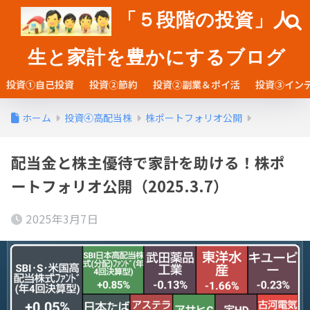
「５段階の投資」人
生と家計を豊かにするブログ
投資①自己投資
投資②節約
投資②副業＆ポイ活
投資③イン
ホーム
投資④高配当株
株ポートフォリオ公開
配当金と株主優待で家計を助ける！株ポ
ートフォリオ公開（2025.3.7）
2025年3月7日