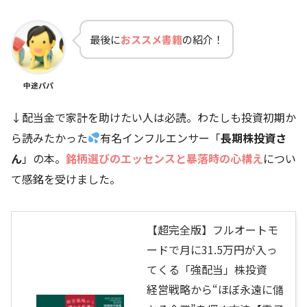
最後に
おススメ書籍
の紹介！
中途パパ
↓配当金で家計を助けたい人は必読。わたしも投資初期か
ら読みたかった
有名インフルエンサー「
長期株投資さ
ん
」の本。
銘柄選びのエッセンスと暴落時の心構え
につい
て感銘を受けました。
【超完全版】フルオートモ
ードで月に31.5万円が入っ
てくる「強配当」株投資
経営戦略から“ほぼ永遠に儲