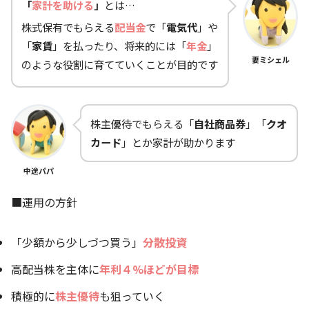
「
家計を助ける
」
とは…
株式保有でもらえる
配当金
で「
電気代
」や
「
家賃
」を払ったり、将来的には「
年金
」
妻ミシェル
のような役割に育てていくことが目的です
株主優待でもらえる「
自社商品券
」「
クオ
カード
」とか家計が助かります
中途パパ
■運用の方針
「少額から少しづつ買う」
分散投資
高配当株を主体に
年利４%ほどが目標
積極的に
株主優待
も狙っていく