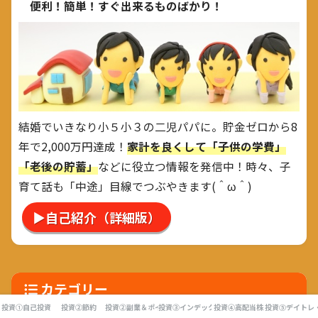
便利！簡単！すぐ出来るものばかり！
結婚でいきなり小５小３の二児パパに。貯金ゼロから8
年で2,000万円達成！
家計を良くして「子供の学費」
「老後の貯蓄」
などに役立つ情報を発信中！時々、子
育て話も「中途」目線でつぶやきます(＾ω＾)
▶自己紹介（詳細版）
カテゴリー
投資①自己投資
投資②節約
投資②副業＆ポイ活
投資③インデックス投資
投資④高配当株
投資⑤デイトレ