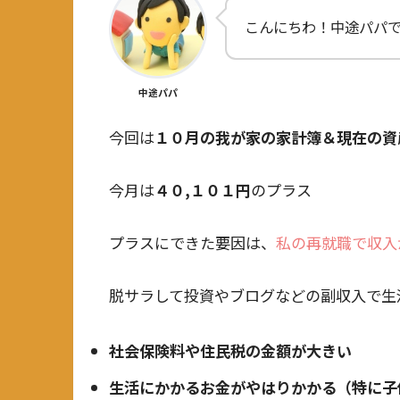
こんにちわ！中途パパ
中途パパ
今回は
１０月の我が家の家計簿＆現在の資
今月は
４０,１０１
円
のプラス
プラスにできた要因は、
私の再就職で収入
脱サラして投資やブログなどの副収入で生
社会保険料や住民税の金額が大きい
生活にかかるお金がやはりかかる（特に子