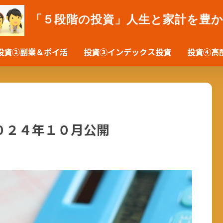
「５段階の投資」人生と家計を豊
投資②副業＆ポイ活
投資③インデックス投資
投資④高
０２４年１０月公開