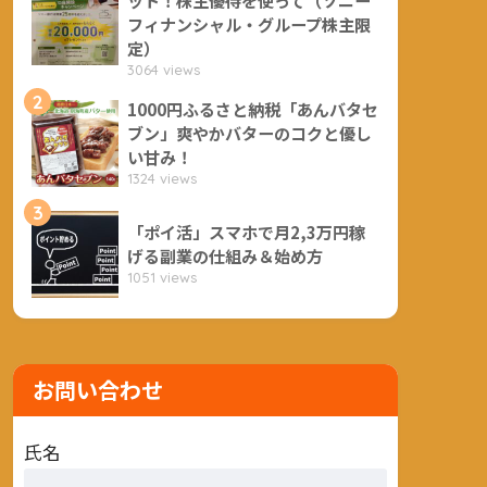
フィナンシャル・グループ株主限
定）
3064 views
2
1000円ふるさと納税「あんバタセ
ブン」爽やかバターのコクと優し
い甘み！
1324 views
3
「ポイ活」スマホで月2,3万円稼
げる副業の仕組み＆始め方
1051 views
お問い合わせ
氏名