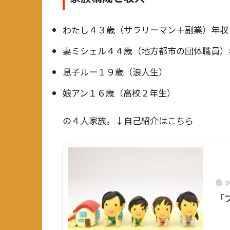
わたし４３歳（サラリーマン＋副業）年収
妻ミシェル４４歳（地方都市の団体職員）
息子ルー１９歳（浪人生）
娘アン１６歳（高校２年生）
の４人家族。↓自己紹介はこちら
2
「