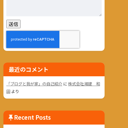
最近のコメント
「ブログと我が家」の自己紹介
に
株式会社湘建 和
田
より
Recent Posts