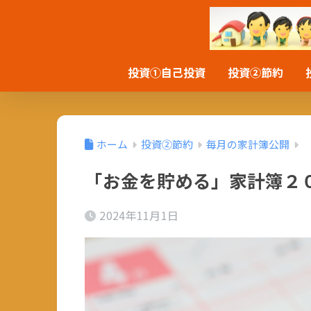
投資①自己投資
投資②節約
ホーム
投資②節約
毎月の家計簿公開
「お金を貯める」家計簿２
2024年11月1日