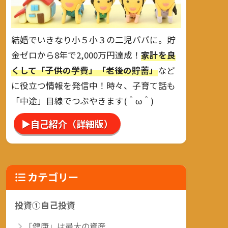
結婚でいきなり小５小３の二児パパに。貯
金ゼロから8年で2,000万円達成！
家計を良
くして「子供の学費」「老後の貯蓄」
など
に役立つ情報を発信中！時々、子育て話も
「中途」目線でつぶやきます(＾ω＾)
▶自己紹介（詳細版）
カテゴリー
投資①自己投資
「健康」は最大の資産