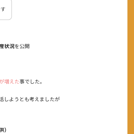
です
産状況
を公開
が増えた
事でした。
活しようとも考えましたが
供）