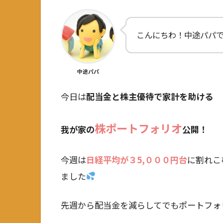
こんにちわ！中途パパ
中途パパ
今日は
配当金と株主優待で家計を助ける
株ポートフォリオ
我が家の
公開！
今週は
日経平均が３5,０００円台
に割れこ
ました
先週から配当金を減らしてでもポートフォ