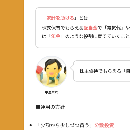
「
家計を助ける
」
とは…
株式保有でもらえる
配当金
で「
電気代
」や
は「
年金
」のような役割に育てていくこと
株主優待でもらえる「
中途パパ
■運用の方針
「少額から少しづつ買う」
分散投資