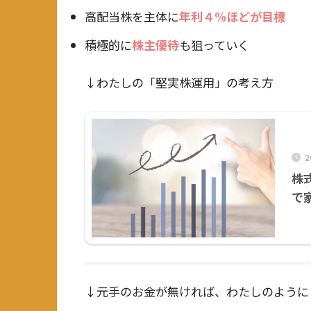
高配当株を主体に
年利４%ほどが目標
積極的に
株主優待
も狙っていく
↓わたしの「堅実株運用」の考え方
2
株
で
↓元手のお金が無ければ、わたしのように