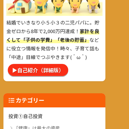
結婚でいきなり小５小３の二児パパに。貯
金ゼロから8年で2,000万円達成！
家計を良
くして「子供の学費」「老後の貯蓄」
など
に役立つ情報を発信中！時々、子育て話も
「中途」目線でつぶやきます(＾ω＾)
▶自己紹介（詳細版）
カテゴリー
投資①自己投資
「健康」は最大の資産