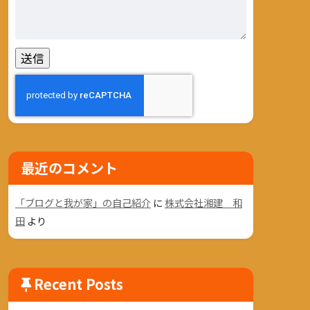
最近のコメント
「ブログと我が家」の自己紹介
に
株式会社湘建 和
田
より
Recent Posts