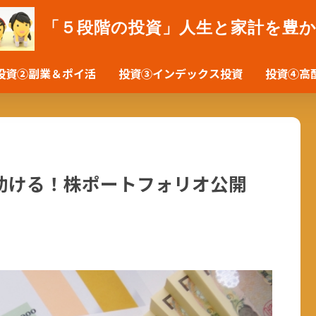
「５段階の投資」人生と家計を豊
投資②副業＆ポイ活
投資③インデックス投資
投資④高
助ける！株ポートフォリオ公開