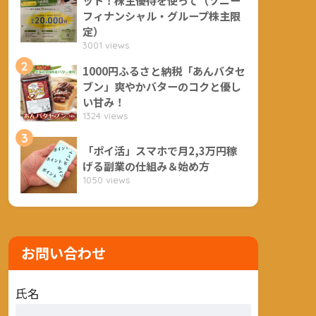
フィナンシャル・グループ株主限
定）
3001 views
2
1000円ふるさと納税「あんバタセ
ブン」爽やかバターのコクと優し
い甘み！
1324 views
3
「ポイ活」スマホで月2,3万円稼
げる副業の仕組み＆始め方
1050 views
お問い合わせ
氏名