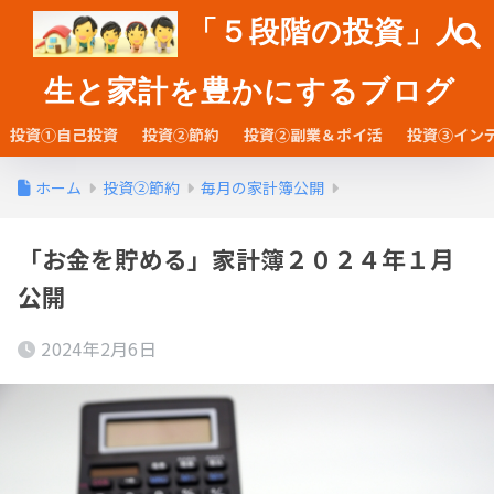
「５段階の投資」人
生と家計を豊かにするブログ
投資①自己投資
投資②節約
投資②副業＆ポイ活
投資③イン
ホーム
投資②節約
毎月の家計簿公開
「お金を貯める」家計簿２０２４年１月
公開
2024年2月6日