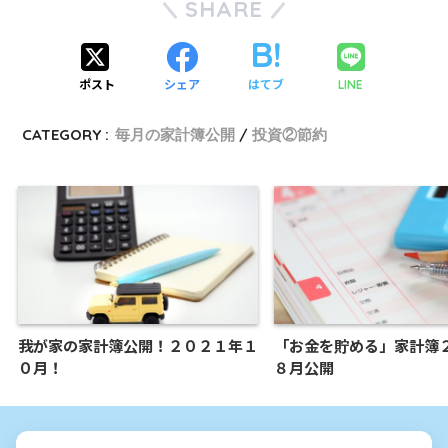
SHARE
ポスト
シェア
はてブ
LINE
CATEGORY :
毎月の家計簿公開
投資②節約
我が家の家計簿公開！２０２１年１
「お金を貯める」家計簿
０月！
８月公開