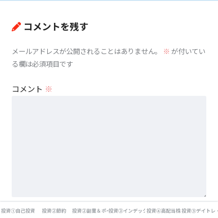
コメントを残す
メールアドレスが公開されることはありません。
※
が付いてい
る欄は必須項目です
コメント
※
名前
※
投資①自己投資
投資②節約
投資②副業＆ポイ活
投資③インデックス投資
投資④高配当株
投資⑤デイトレ