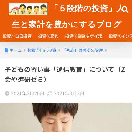
「５段階の投資」人
生と家計を豊かにするブログ
投資①自己投資
投資②節約
投資②副業＆ポイ活
投資③イン
ホーム
投資①自己投資
「家族」は最愛の資産
子どもの習い事「通信教育」について（Z
会や進研ゼミ）
2021年2月20日
2021年3月3日