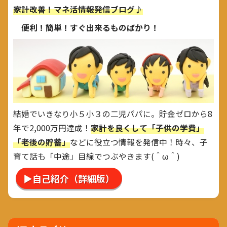
家計改善！マネ活情報発信ブログ♪
便利！簡単！すぐ出来るものばかり！
結婚でいきなり小５小３の二児パパに。貯金ゼロから8
年で2,000万円達成！
家計を良くして「子供の学費」
「老後の貯蓄」
などに役立つ情報を発信中！時々、子
育て話も「中途」目線でつぶやきます(＾ω＾)
▶自己紹介（詳細版）