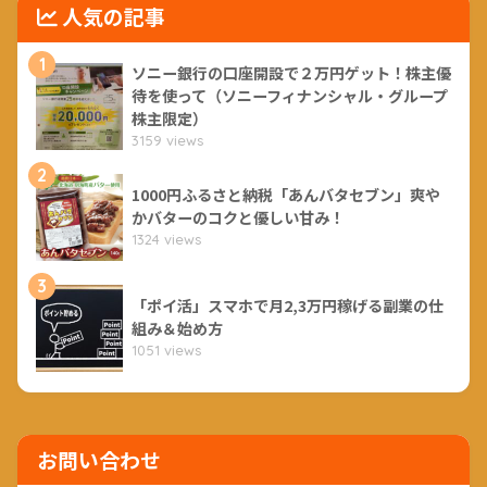
人気の記事
1
ソニー銀行の口座開設で２万円ゲット！株主優
待を使って（ソニーフィナンシャル・グループ
株主限定）
3159 views
2
1000円ふるさと納税「あんバタセブン」爽や
かバターのコクと優しい甘み！
1324 views
3
「ポイ活」スマホで月2,3万円稼げる副業の仕
組み＆始め方
1051 views
お問い合わせ