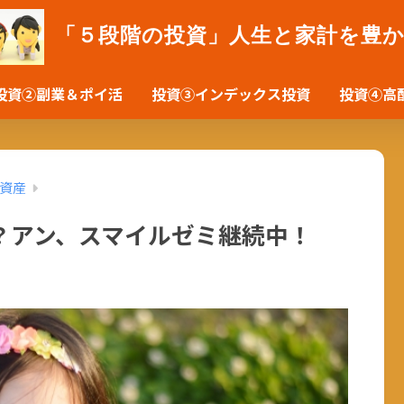
「５段階の投資」人生と家計を豊
投資②副業＆ポイ活
投資③インデックス投資
投資④高
資産
？アン、スマイルゼミ継続中！