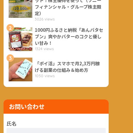
フィナンシャル・グループ株主限
定）
3026 views
2
1000円ふるさと納税「あんバタセ
ブン」爽やかバターのコクと優し
い甘み！
1324 views
3
「ポイ活」スマホで月2,3万円稼
げる副業の仕組み＆始め方
1050 views
お問い合わせ
氏名