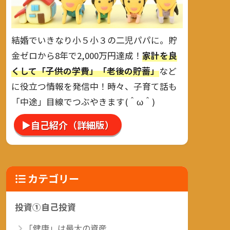
結婚でいきなり小５小３の二児パパに。貯
金ゼロから8年で2,000万円達成！
家計を良
くして「子供の学費」「老後の貯蓄」
など
に役立つ情報を発信中！時々、子育て話も
「中途」目線でつぶやきます(＾ω＾)
▶自己紹介（詳細版）
カテゴリー
投資①自己投資
「健康」は最大の資産