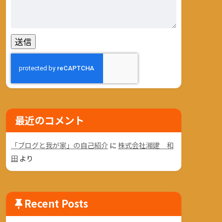
最近のコメント
「ブログと我が家」の自己紹介
に
株式会社湘建 和
田
より
Recent Posts