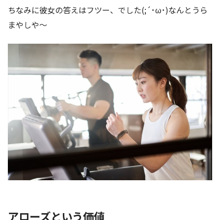
ちなみに彼女の答えはフツー、でした(;´･ω･)なんとうら
まやしや～
アローズという価値