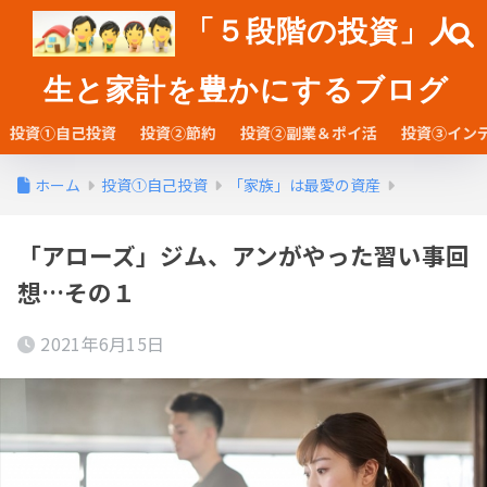
「５段階の投資」人
生と家計を豊かにするブログ
投資①自己投資
投資②節約
投資②副業＆ポイ活
投資③イン
ホーム
投資①自己投資
「家族」は最愛の資産
「アローズ」ジム、アンがやった習い事回
想…その１
2021年6月15日