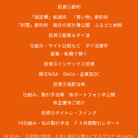
投資②節約
「固定費」削減術
「買い物」節約術
「料理」節約術
毎月の家計簿公開
ふるさと納税
投資②副業＆ポイ活
仕組み・サイト比較など
ポイ活案件
副業・転職で稼ぐ
投資③インデックス投資
積立NISA
iDeCo・企業型DC
投資④高配当株
仕組み、取引手法等
株ポートフォリオ公開
株主優待ご紹介
投資⑤デイトレ・スイング
FX仕組み・私の取引手法
ＦＸ月間取引レポート
© 2026 「５段階の投資」人生と家計を豊かにするブログ All rights