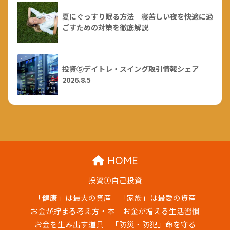
夏にぐっすり眠る方法｜寝苦しい夜を快適に過
ごすための対策を徹底解説
投資⑤デイトレ・スイング取引情報シェア
2026.8.5
HOME
投資①自己投資
「健康」は最大の資産
「家族」は最愛の資産
お金が貯まる考え方・本
お金が増える生活習慣
お金を生み出す道具
「防災・防犯」命を守る