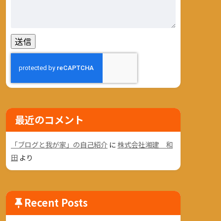
最近のコメント
「ブログと我が家」の自己紹介
に
株式会社湘建 和
田
より
Recent Posts