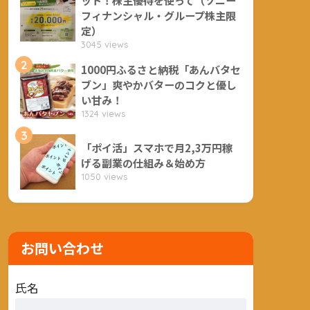
フィナンシャル・グループ株主限
定）
3045 views
2
1000円ふるさと納税「あんバタセ
ブン」爽やかバターのコクと優し
い甘み！
1324 views
3
「ポイ活」スマホで月2,3万円稼
げる副業の仕組み＆始め方
1050 views
お問い合わせ
氏名