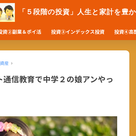
「５段階の投資」人生と家計を豊
投資②副業＆ポイ活
投資③インデックス投資
投資④高
資産
ト通信教育で中学２の娘アンやっ