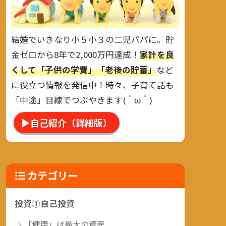
結婚でいきなり小５小３の二児パパに。貯
金ゼロから8年で2,000万円達成！
家計を良
くして「子供の学費」「老後の貯蓄」
など
に役立つ情報を発信中！時々、子育て話も
「中途」目線でつぶやきます(＾ω＾)
▶自己紹介（詳細版）
カテゴリー
投資①自己投資
「健康」は最大の資産