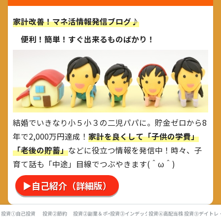
家計改善！マネ活情報発信ブログ♪
便利！簡単！すぐ出来るものばかり！
結婚でいきなり小５小３の二児パパに。貯金ゼロから8
年で2,000万円達成！
家計を良くして「子供の学費」
「老後の貯蓄」
などに役立つ情報を発信中！時々、子
育て話も「中途」目線でつぶやきます(＾ω＾)
▶自己紹介（詳細版）
投資①自己投資
投資②節約
投資②副業＆ポイ活
投資③インデックス投資
投資④高配当株
投資⑤デイトレ