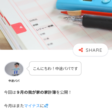
こんにちわ！中途パパです
中途パパ
今回は
９月の我が家の家計簿
を公開！
今月はまた
マイナス
に