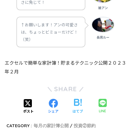
さに免じて！
娘アン
↑お願いします！アンの可愛さ
は、ちょっとビミョーだけど！
長男ルー
（笑）
エクセルで簡単な家計簿！貯まるテクニック公開２０２３
年２月
SHARE
ポスト
シェア
はてブ
LINE
CATEGORY :
毎月の家計簿公開
投資②節約