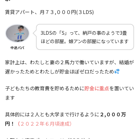
賃貸アパート、月７３,０００円(３LDS)
3LDSの「S」って、納戸の事のようで3畳
ほどの部屋。娘アンの部屋になっています
中途パパ
家計上は、わたしと妻の２馬力で働いていますが、結婚が
遅かったためとわたしが貯金ほぼゼロだったため
子どもたちの教育費を貯めるために
貯金に重点
を置いてい
ます
具体的には２人とも大学まで行けるように
２,０００万
円！
（
２０２２年６月頃達成）