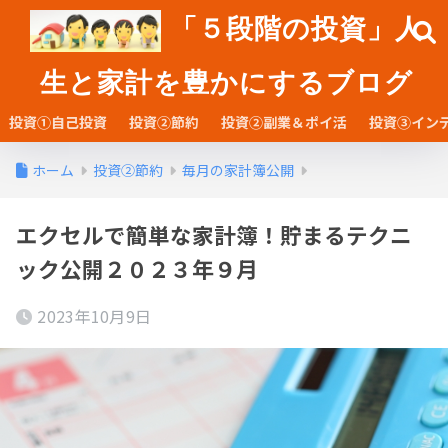
「５段階の投資」人
生と家計を豊かにするブログ
投資①自己投資
投資②節約
投資②副業＆ポイ活
投資③イン
ホーム
投資②節約
毎月の家計簿公開
エクセルで簡単な家計簿！貯まるテクニ
ック公開２０２３年９月
2023年10月9日