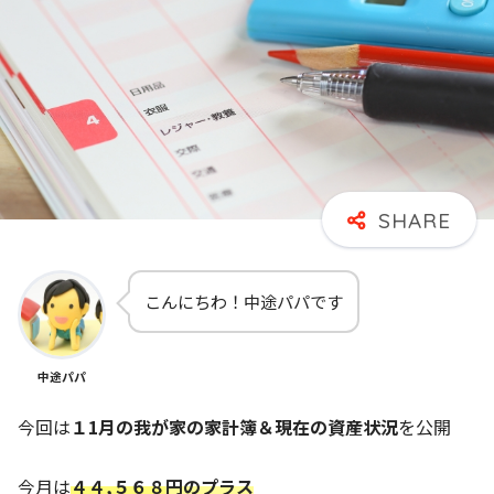
こんにちわ！中途パパです
中途パパ
今回は
１1月の我が家の家計簿＆現在の資産状況
を公開
今月は
４４,５６８
円のプラス