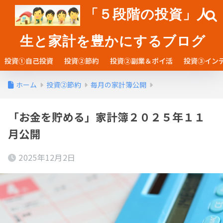
「５段階の投資」人
生と家計を豊かにするブログ
投資①自己投資
投資②節約
投資②副業＆ポイ活
投資③イン
ホーム
投資②節約
毎月の家計簿公開
「お金を貯める」家計簿２０２５年１１
月公開
2025年12月2日