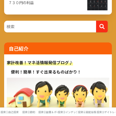
７３０円の利益
自己紹介
家計改善！マネ活情報発信ブログ♪
便利！簡単！すぐ出来るものばかり！
投資①自己投資
投資②節約
投資②副業＆ポイ活
投資③インデックス投資
投資④高配当株
投資⑤デイトレ
結婚でいきなり小５小３の二児パパに。貯金ゼロから8