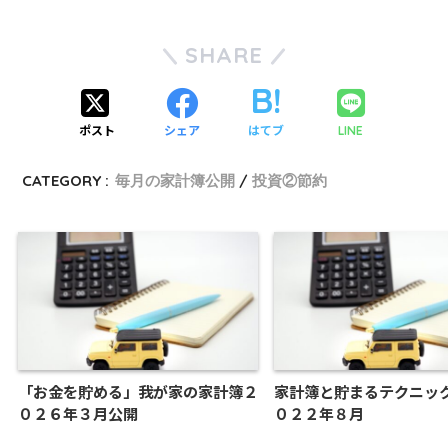
SHARE
ポスト
シェア
はてブ
LINE
CATEGORY :
毎月の家計簿公開
投資②節約
「お金を貯める」我が家の家計簿２
家計簿と貯まるテクニッ
０２６年３月公開
０２２年８月