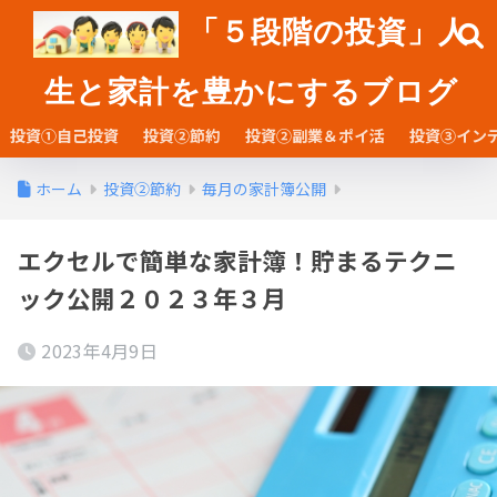
「５段階の投資」人
生と家計を豊かにするブログ
投資①自己投資
投資②節約
投資②副業＆ポイ活
投資③イン
ホーム
投資②節約
毎月の家計簿公開
エクセルで簡単な家計簿！貯まるテクニ
ック公開２０２３年３月
2023年4月9日