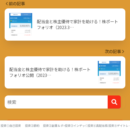
前の記事
配当金と株主優待で家計を助ける！株ポート
フォリオ（2023.3…
次の記事
配当金と株主優待で家計を助ける！株ポート
フォリオ公開（2023…
自己紹介
投資①自己投資
投資②節約
投資②副業＆ポイ活
投資③インデックス投資
投資④高配当株
投資⑤デイトレ