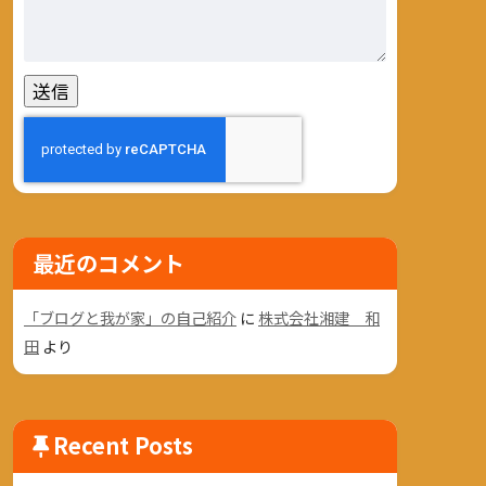
最近のコメント
「ブログと我が家」の自己紹介
に
株式会社湘建 和
田
より
Recent Posts