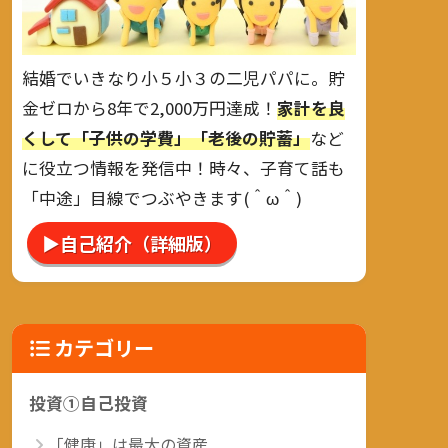
結婚でいきなり小５小３の二児パパに。貯
金ゼロから8年で2,000万円達成！
家計を良
くして「子供の学費」「老後の貯蓄」
など
に役立つ情報を発信中！時々、子育て話も
「中途」目線でつぶやきます(＾ω＾)
▶自己紹介（詳細版）
カテゴリー
投資①自己投資
「健康」は最大の資産