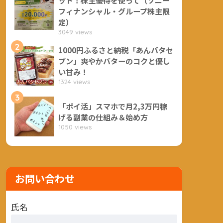
フィナンシャル・グループ株主限
定）
3049 views
2
1000円ふるさと納税「あんバタセ
ブン」爽やかバターのコクと優し
い甘み！
1324 views
3
「ポイ活」スマホで月2,3万円稼
げる副業の仕組み＆始め方
1050 views
お問い合わせ
氏名