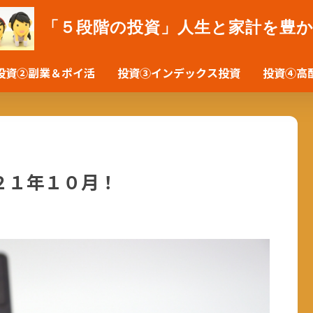
「５段階の投資」人生と家計を豊
投資②副業＆ポイ活
投資③インデックス投資
投資④高
２１年１０月！