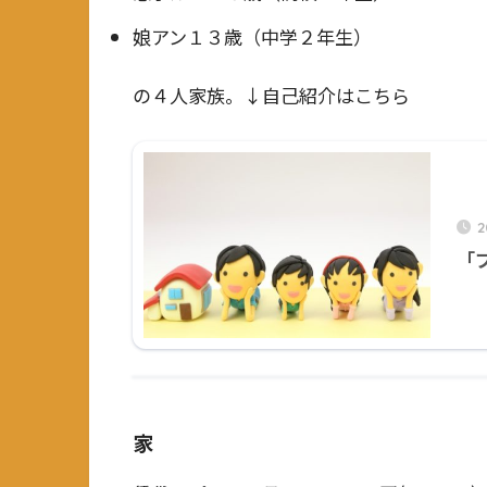
娘アン１３歳（中学２年生）
の４人家族。↓自己紹介はこちら
2
「
家