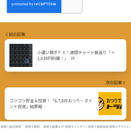
前の記事
小遣い稼ぎＦＸ！週間チャート振返り「＋
1,638円利確！」（9…
次の記事
コツコツ貯金＆投資！「6,7,8月おつり・ポイ
ント投資」結果報…
投資①自己投資
投資②節約
投資②副業＆ポイ活
投資③インデックス投資
投資④高配当株
投資⑤デイトレ