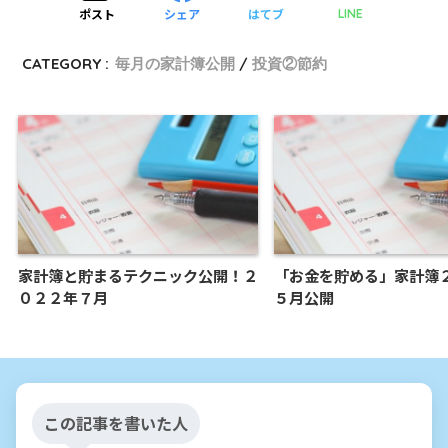
ポスト
シェア
はてブ
LINE
CATEGORY :
毎月の家計簿公開
投資②節約
家計簿と貯まるテクニック公開！２
「お金を貯める」家計簿
０２２年７月
５月公開
この記事を書いた人