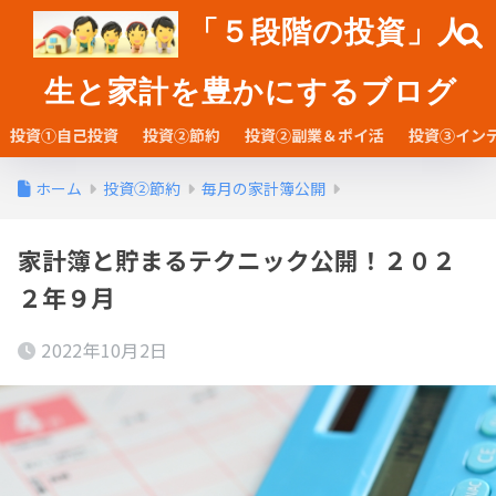
「５段階の投資」人
生と家計を豊かにするブログ
投資①自己投資
投資②節約
投資②副業＆ポイ活
投資③イン
ホーム
投資②節約
毎月の家計簿公開
家計簿と貯まるテクニック公開！２０２
２年９月
2022年10月2日