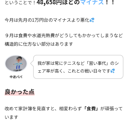
,
48
658
円
ほどの
マイナス
！！
ということで！
今月は先月の1万円台のマイナスより悪化
９月は食費や水道光熱費がどうしてもかかってしまうなど
構造的に仕方ない部分はあります
我が家は常にテニスなど「習い事代」のシ
ェア率が高く、これとの戦い日々です
中途パパ
良かった点
改めて家計簿を見直すと、相変わらず
「食費」
が頑張って
います