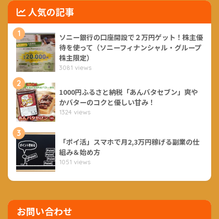
人気の記事
1
ソニー銀行の口座開設で２万円ゲット！株主優
待を使って（ソニーフィナンシャル・グループ
株主限定）
3081 views
2
1000円ふるさと納税「あんバタセブン」爽や
かバターのコクと優しい甘み！
1324 views
3
「ポイ活」スマホで月2,3万円稼げる副業の仕
組み＆始め方
1051 views
お問い合わせ