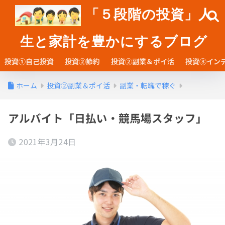
「５段階の投資」人
生と家計を豊かにするブログ
投資①自己投資
投資②節約
投資②副業＆ポイ活
投資③イン
ホーム
投資②副業＆ポイ活
副業・転職で稼ぐ
アルバイト「日払い・競馬場スタッフ」
2021年3月24日