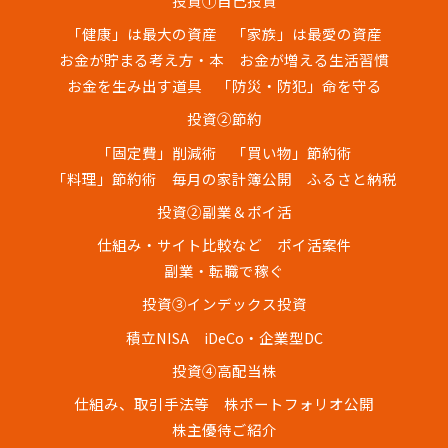
投資①自己投資
「健康」は最大の資産
「家族」は最愛の資産
お金が貯まる考え方・本
お金が増える生活習慣
お金を生み出す道具
「防災・防犯」命を守る
投資②節約
「固定費」削減術
「買い物」節約術
「料理」節約術
毎月の家計簿公開
ふるさと納税
投資②副業＆ポイ活
仕組み・サイト比較など
ポイ活案件
副業・転職で稼ぐ
投資③インデックス投資
積立NISA
iDeCo・企業型DC
投資④高配当株
仕組み、取引手法等
株ポートフォリオ公開
株主優待ご紹介