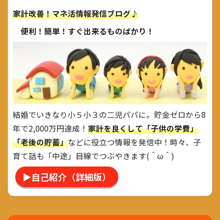
家計改善！マネ活情報発信ブログ♪
便利！簡単！すぐ出来るものばかり！
結婚でいきなり小５小３の二児パパに。貯金ゼロから8
年で2,000万円達成！
家計を良くして「子供の学費」
「老後の貯蓄」
などに役立つ情報を発信中！時々、子
育て話も「中途」目線でつぶやきます(＾ω＾)
▶自己紹介（詳細版）