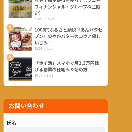
フィナンシャル・グループ株主限
定）
3083 views
2
1000円ふるさと納税「あんバタセ
ブン」爽やかバターのコクと優し
い甘み！
1324 views
3
「ポイ活」スマホで月2,3万円稼
げる副業の仕組み＆始め方
1051 views
お問い合わせ
氏名