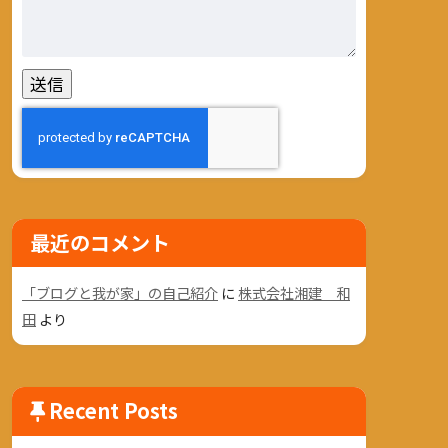
最近のコメント
「ブログと我が家」の自己紹介
に
株式会社湘建 和
田
より
Recent Posts