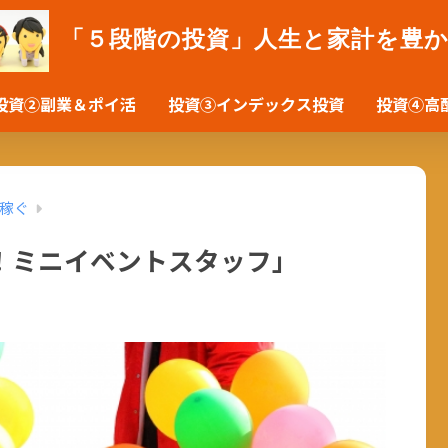
「５段階の投資」人生と家計を豊
投資②副業＆ポイ活
投資③インデックス投資
投資④高
稼ぐ
！ミニイベントスタッフ」