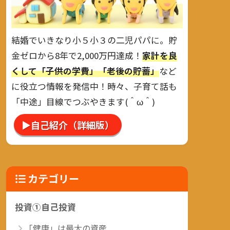
結婚でいきなり小５小３の二児パパに。貯
金ゼロから8年で2,000万円達成！
家計を良
くして「子供の学費」「老後の貯蓄」
など
に役立つ情報を発信中！時々、子育て話も
「中途」目線でつぶやきます(＾ω＾)
▶自己紹介（詳細版）
カテゴリー
投資①自己投資
「健康」は最大の資産