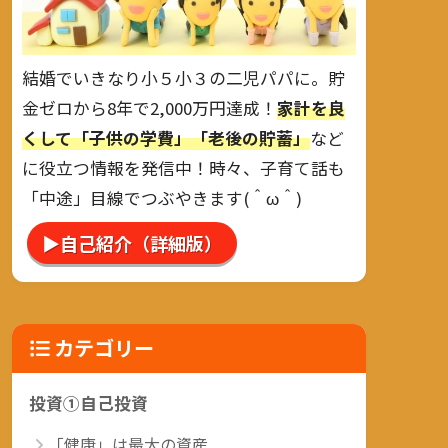
結婚でいきなり小５小３の二児パパに。貯
金ゼロから8年で2,000万円達成！
家計を良
くして「子供の学費」「老後の貯蓄」
など
に役立つ情報を発信中！時々、子育て話も
「中途」目線でつぶやきます(＾ω＾)
▶自己紹介（詳細版）
カテゴリー
投資①自己投資
「健康」は最大の資産