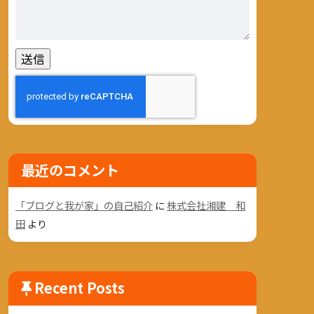
最近のコメント
「ブログと我が家」の自己紹介
に
株式会社湘建 和
田
より
Recent Posts