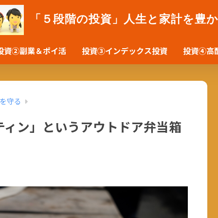
「５段階の投資」人生と家計を豊
投資②副業＆ポイ活
投資③インデックス投資
投資④高
を守る
ティン」というアウトドア弁当箱