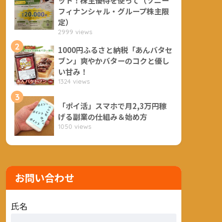
フィナンシャル・グループ株主限
定）
2999 views
2
1000円ふるさと納税「あんバタセ
ブン」爽やかバターのコクと優し
い甘み！
1324 views
3
「ポイ活」スマホで月2,3万円稼
げる副業の仕組み＆始め方
1050 views
お問い合わせ
氏名