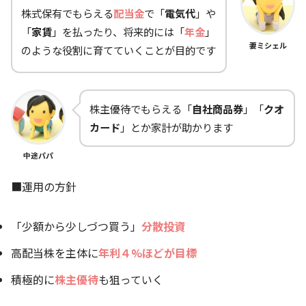
株式保有でもらえる
配当金
で「
電気代
」や
「
家賃
」を払ったり、将来的には「
年金
」
妻ミシェル
のような役割に育てていくことが目的です
株主優待でもらえる「
自社商品券
」「
クオ
カード
」とか家計が助かります
中途パパ
■運用の方針
「少額から少しづつ買う」
分散投資
高配当株を主体に
年利４%ほどが目標
積極的に
株主優待
も狙っていく