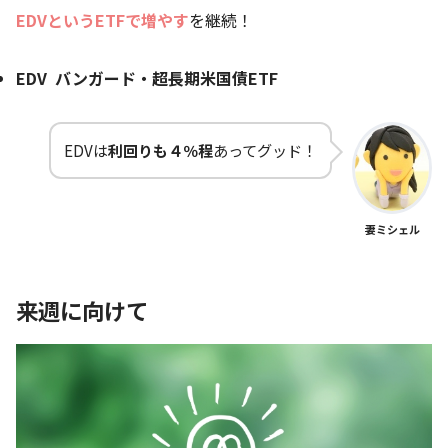
EDVというETFで増やす
を継続！
EDV バンガード・超長期米国債ETF
EDVは
利回りも４％程
あってグッド！
妻ミシェル
来週に向けて