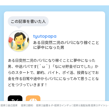
この記事を書いた人
tyutopapa
ある日突然二児のパパになり稼ぐこと
に夢中になった男
ある日突然二児のパパになり稼ぐことに夢中になった
男、中途パパです(＾ω＾) 「なにせ貯金ゼロでした」か
らのスタートで、節約、バイト、ポイ活、投資などでお
金を作る日常や途中からパパにになってみて思うことな
どをつづっていきます！
投資①自己投資
投資②節約
投資②副業＆ポイ活
投資③インデックス投資
投資④高配当株
投資⑤デイトレ