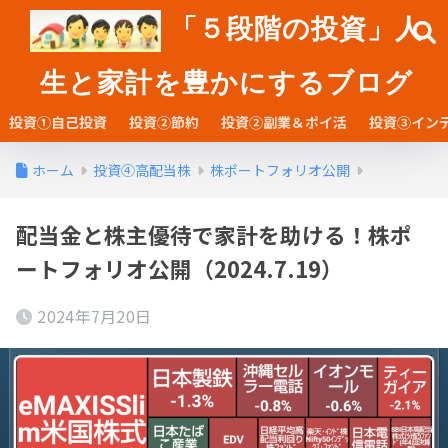
「５段階の投資」人
生と家計を豊かにするブログ
投資①自己投資
投資②節約
投資②副業＆ポイ活
投資③イン
ホーム
投資④高配当株
株ポートフォリオ公開
配当金と株主優待で家計を助ける！株ポ
ートフォリオ公開（2024.7.19）
2024年7月20日