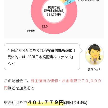
今回から分配金をくれる
投資信託も追加
！
具体的には「SBI日本高配当株ファンド」
など
妻ミシェル
この配当金に、
株主優待の価値・お金換算で７０,０００
円
ほどを加えると
４０１
,７７９円
総合利回りで
(利回り4.4％)