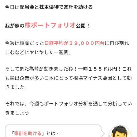
今日は
配当金と株主優待で家計を助ける
株ポートフォリオ
我が家の
公開！
今週は順調だった
日経平均が３９,０００円台
に再び割れ
こむなどヒヤヒヤした一週間。
そしてまた為替が動きましたね！一時
１５５
ドル円
！これ
も輸出企業が多い日本にとって相場マイナス要因として動
きました。
それでは、今週もポートフォリオ分析を通して分析してい
きましょう
「
家計を助ける
」
とは…