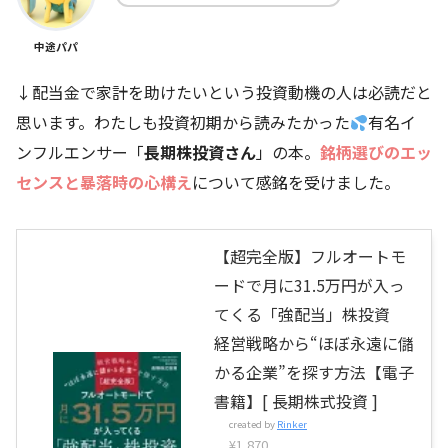
中途パパ
↓配当金で家計を助けたいという投資動機の人は必読だと
思います。わたしも投資初期から読みたかった
有名イ
ンフルエンサー「
長期株投資さん
」の本。
銘柄選びのエッ
センスと暴落時の心構え
について感銘を受けました。
【超完全版】フルオートモ
ードで月に31.5万円が入っ
てくる「強配当」株投資
経営戦略から“ほぼ永遠に儲
かる企業”を探す方法【電子
書籍】[ 長期株式投資 ]
created by
Rinker
¥1,870