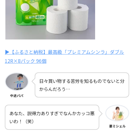
▶【ふるさと納税】最高級「プレミアムシンラ」ダブル
12R×8パック 96個
日々買い物する苦労を知るものでないと分
からんだろう…
中途パパ
あなた、説得力ありすぎでなんかカッコ悪
いわ！（笑）
妻ミシェル