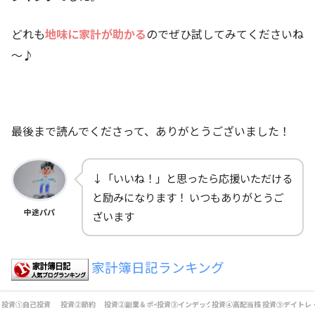
どれも
地味に家計が助かる
のでぜひ試してみてくださいね
～♪
最後まで読んでくださって、ありがとうございました！
↓「いいね！」と思ったら応援いただける
と励みになります！ いつもありがとうご
中途パパ
ざいます
家計簿日記ランキング
投資①自己投資
投資②節約
投資②副業＆ポイ活
投資③インデックス投資
投資④高配当株
投資⑤デイトレ
SHARE