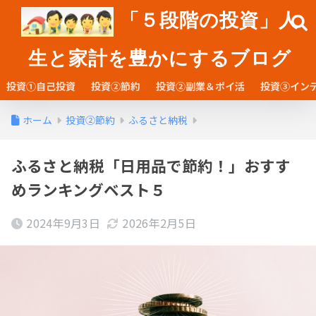
「５段階の投資」人
生と家計を豊かにするブログ
投資①自己投資
投資②節約
投資②副業＆ポイ活
投資③イン
ホーム
投資②節約
ふるさと納税
ふるさと納税「日用品で節約！」おすす
めランキングベスト５
2024年9月3日
2026年2月5日