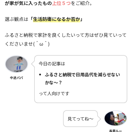
が家
が気に入ったもの
上位５つ
をご紹介。
選ぶ観点は
「
生活防衛になるか否か
」
ふるさと納税で家計を良くしたいって方はぜひ見ていって
くださいませ(＾ω＾)
今日の記事は
ふるさと納税で日用品代を減らせない
中途パパ
かな～？
って人向けです
見てってね～
長男ルー