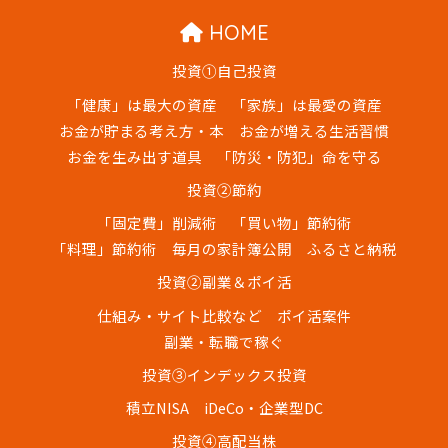
HOME
投資①自己投資
「健康」は最大の資産
「家族」は最愛の資産
お金が貯まる考え方・本
お金が増える生活習慣
お金を生み出す道具
「防災・防犯」命を守る
投資②節約
「固定費」削減術
「買い物」節約術
「料理」節約術
毎月の家計簿公開
ふるさと納税
投資②副業＆ポイ活
仕組み・サイト比較など
ポイ活案件
副業・転職で稼ぐ
投資③インデックス投資
積立NISA
iDeCo・企業型DC
投資④高配当株