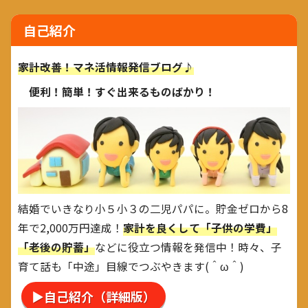
自己紹介
家計改善！マネ活情報発信ブログ♪
便利！簡単！すぐ出来るものばかり！
結婚でいきなり小５小３の二児パパに。貯金ゼロから8
年で2,000万円達成！
家計を良くして「子供の学費」
「老後の貯蓄」
などに役立つ情報を発信中！時々、子
育て話も「中途」目線でつぶやきます(＾ω＾)
▶自己紹介（詳細版）