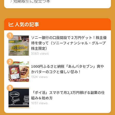
短期取引に役立つ本
人気の記事
1
ソニー銀行の口座開設で２万円ゲット！株主優
待を使って（ソニーフィナンシャル・グループ
株主限定）
3083 views
2
1000円ふるさと納税「あんバタセブン」爽や
かバターのコクと優しい甘み！
1324 views
3
「ポイ活」スマホで月2,3万円稼げる副業の仕
組み＆始め方
1051 views