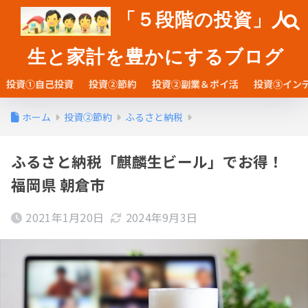
「５段階の投資」人
生と家計を豊かにするブログ
投資①自己投資
投資②節約
投資②副業＆ポイ活
投資③イン
ホーム
投資②節約
ふるさと納税
ふるさと納税「麒麟生ビール」でお得！
福岡県 朝倉市
2021年1月20日
2024年9月3日