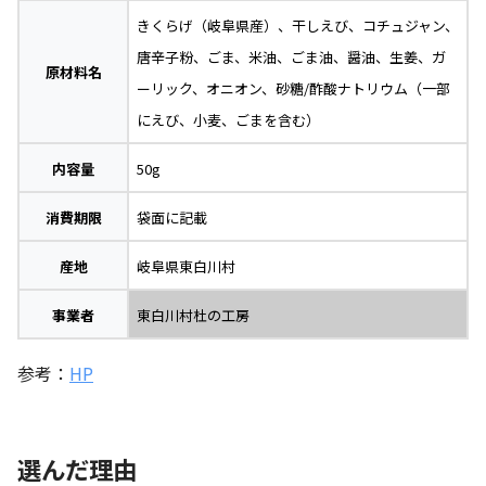
きくらげ（岐阜県産）、干しえび、コチュジャン、
唐辛子粉、ごま、米油、ごま油、醤油、生姜、ガ
原材料名
ーリック、オニオン、砂糖/酢酸ナトリウム（一部
にえび、小麦、ごまを含む）
内容量
50g
消費期限
袋面に記載
産地
岐阜県東白川村
事業者
東白川村杜の工房
参考：
HP
選んだ理由