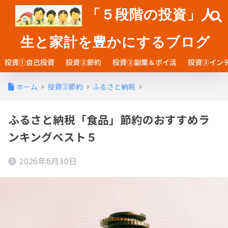
「５段階の投資」人
生と家計を豊かにするブログ
投資①自己投資
投資②節約
投資②副業＆ポイ活
投資③イン
ホーム
投資②節約
ふるさと納税
ふるさと納税「食品」節約のおすすめラ
ンキングベスト５
2026年6月30日