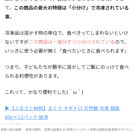
て、
この商品の最大の特徴は「小分け」で冷凍されている
事
。
冷凍品は溶かす時の単位で、食べきってしまわないといけ
ないですが
この商品は一食分ずつ小分けされている
ので、
いっきに使う必要が無く「食べたいときに食べられます」
つまり、子どもたちが勝手に溶かしてご飯にのっけて食べ
られる利便性があります。
これって、かなり便利でした(＾ω＾)
▶【ふるさと納税】まぐろ ネギトロ 天然鮪 冷凍 個装
80g×12パック 焼津
寄付金額：
10
,000円（税・送料込）
投資①自己投資
投資②節約
投資②副業＆ポイ活
投資③インデックス投資
投資④高配当株
投資⑤デイトレ