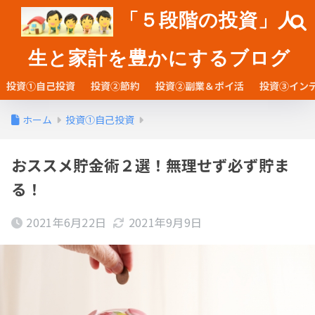
「５段階の投資」人
生と家計を豊かにするブログ
投資①自己投資
投資②節約
投資②副業＆ポイ活
投資③イン
ホーム
投資①自己投資
おススメ貯金術２選！無理せず必ず貯ま
る！
2021年6月22日
2021年9月9日