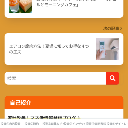
ルとモーニングカフェ」
次の記事
エアコン節約方法！夏場に知ってお得な４つ
の工夫
自己紹介
家計改善！マネ活情報発信ブログ♪
投資①自己投資
投資②節約
投資②副業＆ポイ活
投資③インデックス投資
投資④高配当株
投資⑤デイトレ