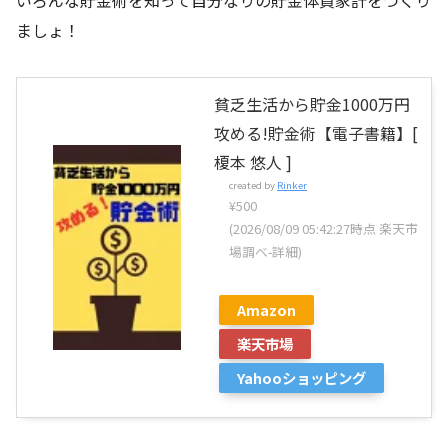
いろんな貯金術を知って自分なりの貯金体質家計をつくり
ましょ！
貧乏生活から貯金1000万円
攻める!貯金術【電子書籍】[
榎本 悠人 ]
created by
Rinker
¥500
(2026/08/09 05:42:27時点 楽天市
場調べ-
詳細)
Amazon
楽天市場
Yahooショッピング