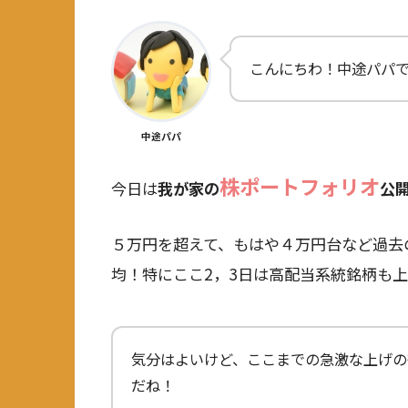
こんにちわ！中途パパ
中途パパ
株ポートフォリオ
今日は
我が家の
公
５万円を超えて、もはや４万円台など過去
均！特にここ2，3日は高配当系統銘柄も
気分はよいけど、ここまでの急激な上げの
だね！