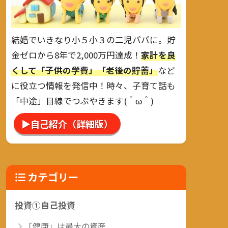
結婚でいきなり小５小３の二児パパに。貯
金ゼロから8年で2,000万円達成！
家計を良
くして「子供の学費」「老後の貯蓄」
など
に役立つ情報を発信中！時々、子育て話も
「中途」目線でつぶやきます(＾ω＾)
▶自己紹介（詳細版）
カテゴリー
投資①自己投資
「健康」は最大の資産