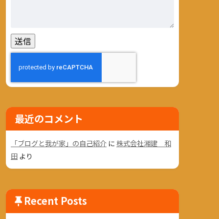
最近のコメント
「ブログと我が家」の自己紹介
に
株式会社湘建 和
田
より
Recent Posts