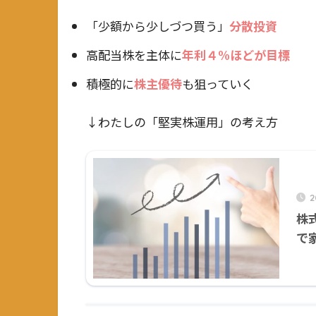
「少額から少しづつ買う」
分散投資
高配当株を主体に
年利４%ほどが目標
積極的に
株主優待
も狙っていく
↓わたしの「堅実株運用」の考え方
2
株
で