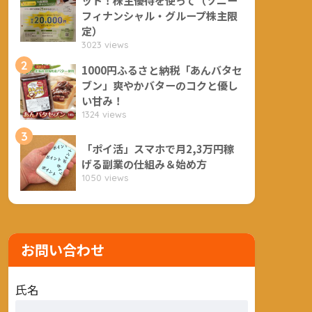
フィナンシャル・グループ株主限
定）
3023 views
2
1000円ふるさと納税「あんバタセ
ブン」爽やかバターのコクと優し
い甘み！
1324 views
3
「ポイ活」スマホで月2,3万円稼
げる副業の仕組み＆始め方
1050 views
お問い合わせ
氏名