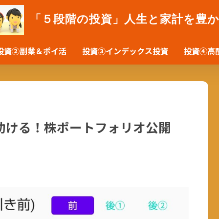
「５段階の投資」人生と家計を豊
投資②副業＆ポイ活
投資③インデックス投資
投資④高
助ける！株ポートフォリオ公開