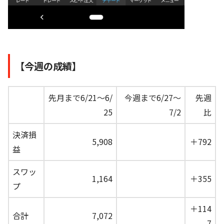
【今週の成績】
先月まで6/21～6/
今週まで6/27～
先週
25
7/2
比
決済損
5,908
＋792
益
スワッ
1,164
＋355
プ
＋114
合計
7,072
7