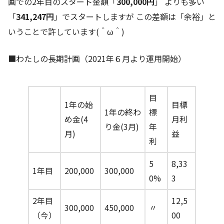
画での2年目のスタート金額「
300,000円
」 よりも多い
「
341,247円
」でスタートしますが この差額は「余裕」と
いうことで許しています(＾ω＾)
■わたしの長期計画（2021年６月より運用開始）
目
1年の始
目標
1年の終わ
標
め金(4
月利
り金(3月)
年
月)
益
利
5
8,33
1年目
200,000
300,000
0%
3
2年目
12,5
300,000
450,000
〃
（今）
00