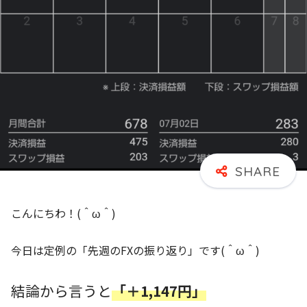
こんにちわ！(＾ω＾)
今日は定例の「先週のFXの振り返り」です(＾ω＾)
結論から言うと
「＋1,147円」