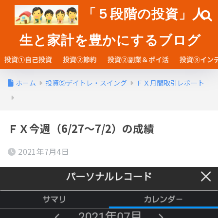
「５段階の投資」人
生と家計を豊かにするブログ
投資①自己投資
投資②節約
投資②副業＆ポイ活
投資③イン
ホーム
投資⑤デイトレ・スイング
ＦＸ月間取引レポート
ＦＸ今週（6/27～7/2）の成績
2021年7月4日