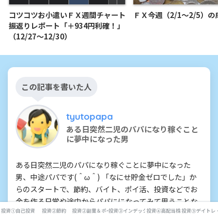
コツコツお小遣いＦＸ週間チャート
ＦＸ今週（2/1～2/5）の
振返りレポート「＋934円利確！」
（12/27～12/30）
この記事を書いた人
tyutopapa
ある日突然二児のパパになり稼ぐこと
に夢中になった男
ある日突然二児のパパになり稼ぐことに夢中になった
男、中途パパです(＾ω＾) 「なにせ貯金ゼロでした」か
らのスタートで、節約、バイト、ポイ活、投資などでお
金を作る日常や途中からパパにになってみて思うことな
投資①自己投資
投資②節約
投資②副業＆ポイ活
投資③インデックス投資
投資④高配当株
投資⑤デイトレ
どをつづっていきます！