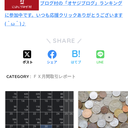
ブログ村の「オヤジブログ」ランキング
に参加中です。いつも応援クリックありがとうございます
(＾ω＾)♪
SHARE
ポスト
シェア
はてブ
LINE
CATEGORY :
ＦＸ月間取引レポート