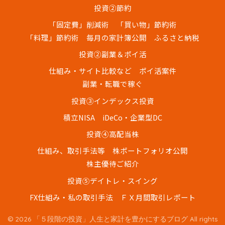
投資②節約
「固定費」削減術
「買い物」節約術
「料理」節約術
毎月の家計簿公開
ふるさと納税
投資②副業＆ポイ活
仕組み・サイト比較など
ポイ活案件
副業・転職で稼ぐ
投資③インデックス投資
積立NISA
iDeCo・企業型DC
投資④高配当株
仕組み、取引手法等
株ポートフォリオ公開
株主優待ご紹介
投資⑤デイトレ・スイング
FX仕組み・私の取引手法
ＦＸ月間取引レポート
© 2026 「５段階の投資」人生と家計を豊かにするブログ All rights