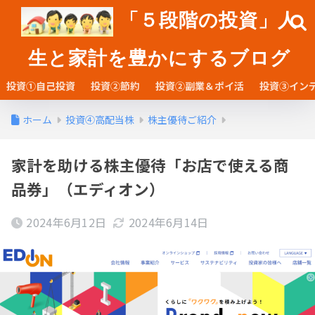
「５段階の投資」人
生と家計を豊かにするブログ
投資①自己投資
投資②節約
投資②副業＆ポイ活
投資③イン
ホーム
投資④高配当株
株主優待ご紹介
家計を助ける株主優待「お店で使える商
品券」（エディオン）
2024年6月12日
2024年6月14日