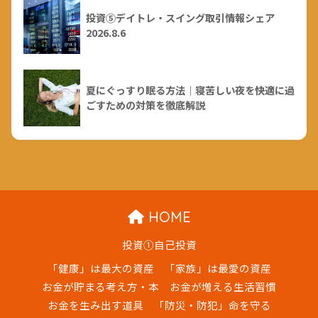
投資⑤デイトレ・スイング取引情報シェア
2026.8.6
夏にぐっすり眠る方法｜寝苦しい夜を快適に過
ごすための対策を徹底解説
HOME
投資①自己投資
「健康」は最大の資産
「家族」は最愛の資産
お金が貯まる考え方・本
お金が増える生活習慣
お金を生み出す道具
「防災・防犯」命を守る