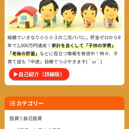
結婚でいきなり小５小３の二児パパに。貯金ゼロから8
年で2,000万円達成！
家計を良くして「子供の学費」
「老後の貯蓄」
などに役立つ情報を発信中！時々、子
育て話も「中途」目線でつぶやきます(＾ω＾)
▶自己紹介（詳細版）
カテゴリー
投資①自己投資