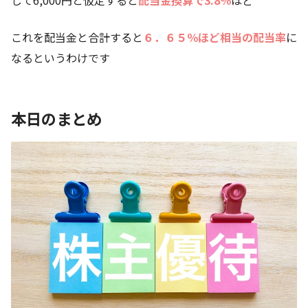
して6,000円と仮定すると
配当金換算で3
.8％
ほど
これを配当金と合計すると
６．６５％
ほど相当の配当率
に
なるというわけです
本日のまとめ