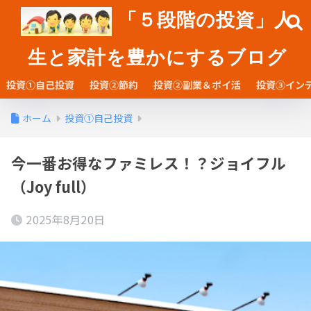
「５段階の投資」人
生と家計を豊かにするブログ
投資①自己投資
投資②節約
投資②副業＆ポイ活
投資③イン
ホーム
投資①自己投資
今一番お得なファミレス！？ジョイフル
（Joy full）
2025年8月20日