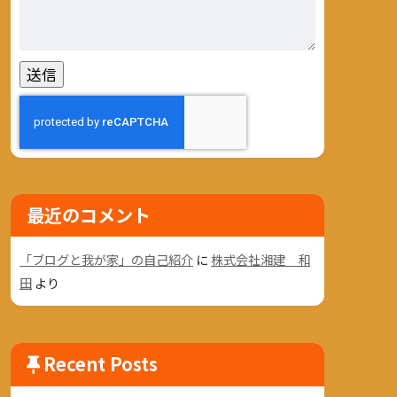
最近のコメント
「ブログと我が家」の自己紹介
に
株式会社湘建 和
田
より
Recent Posts