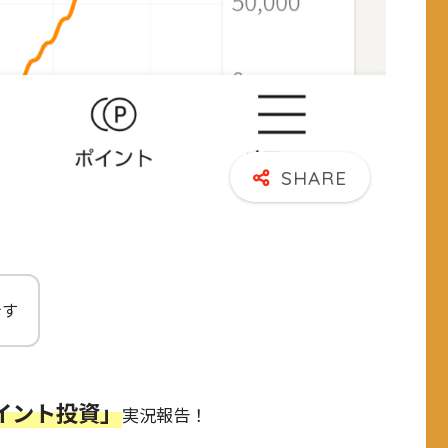
です
イント投資」
実況報告！