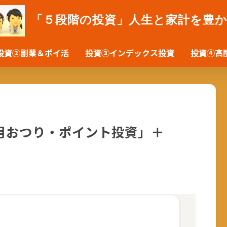
「５段階の投資」人生と家計を豊
投資②副業＆ポイ活
投資③インデックス投資
投資④高
月おつり・ポイント投資」＋