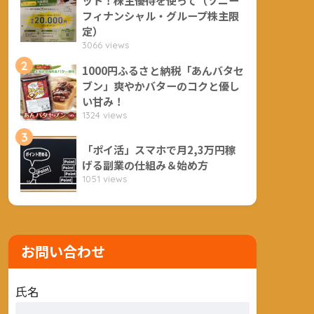
フィナンシャル・グループ株主限
定）
3066 views
2
1000円ふるさと納税「あんバタセ
ブン」爽やかバターのコクと優し
い甘み！
1324 views
3
「ポイ活」スマホで月2,3万円稼
げる副業の仕組み＆始め方
1051 views
お問い合わせ
氏名