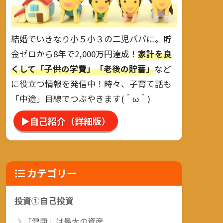
結婚でいきなり小５小３の二児パパに。貯
金ゼロから8年で2,000万円達成！
家計を良
くして「子供の学費」「老後の貯蓄」
など
に役立つ情報を発信中！時々、子育て話も
「中途」目線でつぶやきます(＾ω＾)
▶自己紹介（詳細版）
カテゴリー
投資①自己投資
「健康」は最大の資産