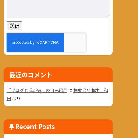
最近のコメント
「ブログと我が家」の自己紹介
に
株式会社湘建 和
田
より
Recent Posts