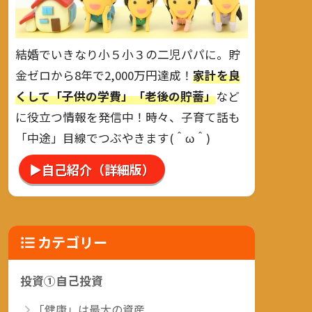
結婚でいきなり小５小３の二児パパに。貯
金ゼロから8年で2,000万円達成！
家計を良
くして「子供の学費」「老後の貯蓄」
など
に役立つ情報を発信中！時々、子育て話も
「中途」目線でつぶやきます(＾ω＾)
▶自己紹介（詳細版）
カテゴリー
投資①自己投資
「健康」は最大の資産