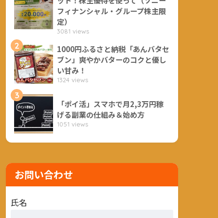
フィナンシャル・グループ株主限
定）
3081 views
2
1000円ふるさと納税「あんバタセ
ブン」爽やかバターのコクと優し
い甘み！
1324 views
3
「ポイ活」スマホで月2,3万円稼
げる副業の仕組み＆始め方
1051 views
お問い合わせ
氏名