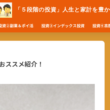
「５段階の投資」人生と家計を豊
投資②副業＆ポイ活
投資③インデックス投資
投資④高
とおススメ紹介！