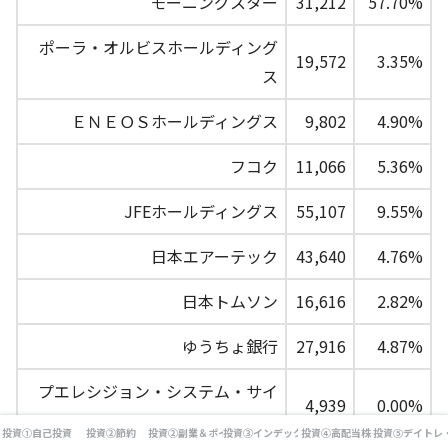
モーニングスター
31,212
57.70%
ポーラ・オルビスホールディング
19,572
3.35%
ス
ＥＮＥＯＳホールディングス
9,802
4.90%
フコク
11,066
5.36%
JFEホールディングス
55,107
9.55%
日本エアーテック
43,640
4.76%
日本トムソン
16,616
2.82%
ゆうちょ銀行
27,916
4.87%
プエレシジョン・システム・サイ
4,939
0.00%
エンス
投資①自己投資
投資②節約
投資②副業＆ポイ活
投資③インデックス投資
投資④高配当株
投資⑤デイトレ