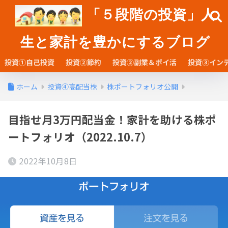
「５段階の投資」人
生と家計を豊かにするブログ
投資①自己投資
投資②節約
投資②副業＆ポイ活
投資③イン
ホーム
投資④高配当株
株ポートフォリオ公開
目指せ月3万円配当金！家計を助ける株ポ
ートフォリオ（2022.10.7）
2022年10月8日