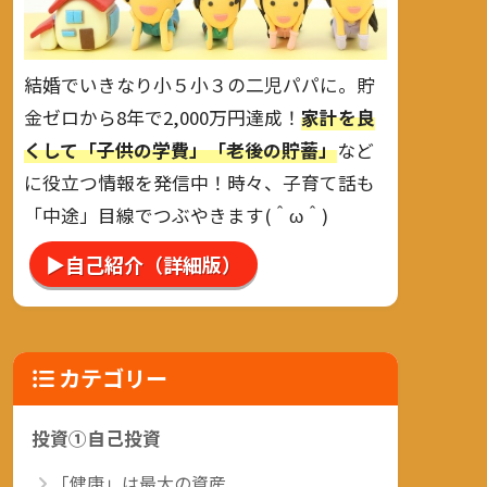
結婚でいきなり小５小３の二児パパに。貯
金ゼロから8年で2,000万円達成！
家計を良
くして「子供の学費」「老後の貯蓄」
など
に役立つ情報を発信中！時々、子育て話も
「中途」目線でつぶやきます(＾ω＾)
▶自己紹介（詳細版）
カテゴリー
投資①自己投資
「健康」は最大の資産