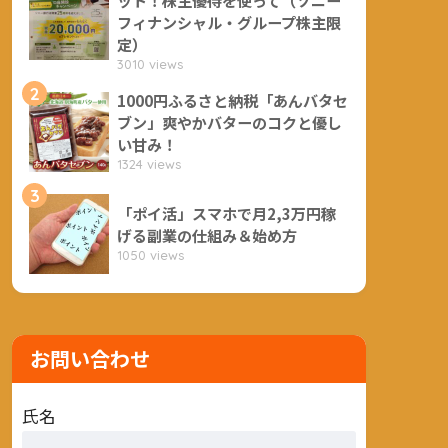
フィナンシャル・グループ株主限
定）
3010 views
2
1000円ふるさと納税「あんバタセ
ブン」爽やかバターのコクと優し
い甘み！
1324 views
3
「ポイ活」スマホで月2,3万円稼
げる副業の仕組み＆始め方
1050 views
お問い合わせ
氏名