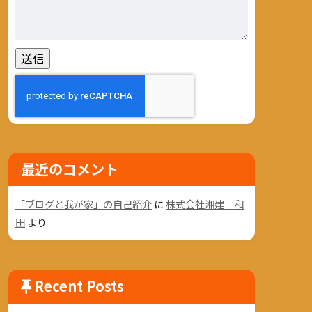
最近のコメント
「ブログと我が家」の自己紹介
に
株式会社湘建 和
田
より
Recent Posts