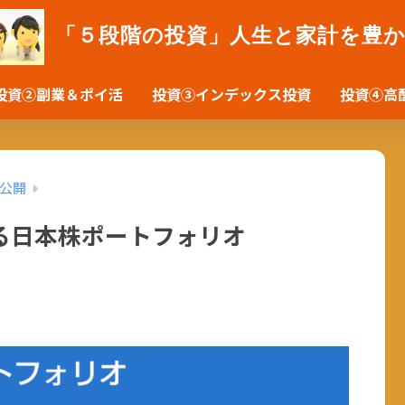
「５段階の投資」人生と家計を豊
投資②副業＆ポイ活
投資③インデックス投資
投資④高
公開
る日本株ポートフォリオ