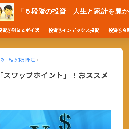
「５段階の投資」人生と家計を豊
投資②副業＆ポイ活
投資③インデックス投資
投資④高
組み・私の取引手法
「スワップポイント」！おススメ