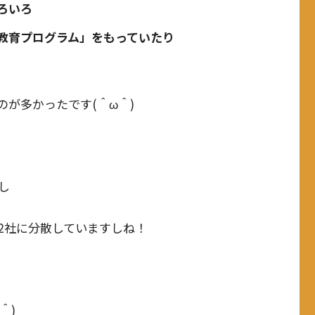
ろいろ
教育プログラム」をもっていたり
が多かったです(＾ω＾)
し
2社に分散していますしね！
＾)