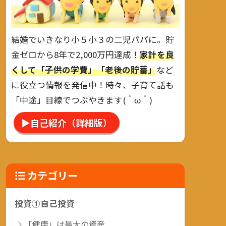
結婚でいきなり小５小３の二児パパに。貯
金ゼロから8年で2,000万円達成！
家計を良
くして「子供の学費」「老後の貯蓄」
など
に役立つ情報を発信中！時々、子育て話も
「中途」目線でつぶやきます(＾ω＾)
▶自己紹介（詳細版）
カテゴリー
投資①自己投資
「健康」は最大の資産