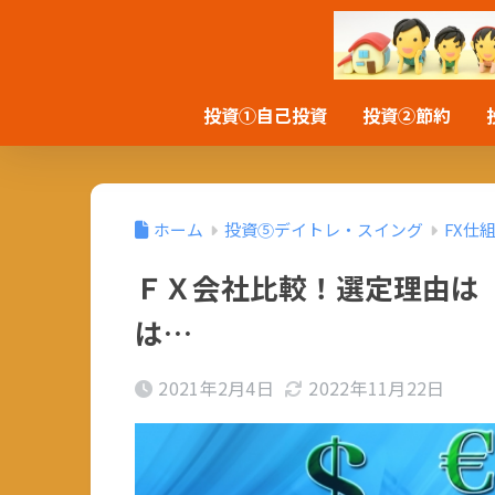
投資①自己投資
投資②節約
ホーム
投資⑤デイトレ・スイング
FX仕
ＦＸ会社比較！選定理由は
は…
2021年2月4日
2022年11月22日