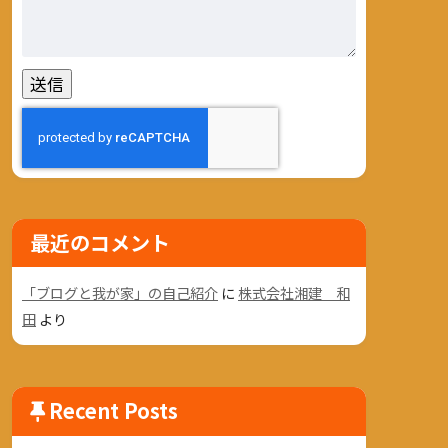
最近のコメント
「ブログと我が家」の自己紹介
に
株式会社湘建 和
田
より
Recent Posts