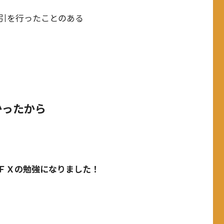
引を行ったことのある
かったから
ＦＸの勉強になりました！