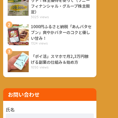
フィナンシャル・グループ株主限
定）
3025 views
2
1000円ふるさと納税「あんバタセ
ブン」爽やかバターのコクと優し
い甘み！
1324 views
3
「ポイ活」スマホで月2,3万円稼
げる副業の仕組み＆始め方
1050 views
お問い合わせ
氏名