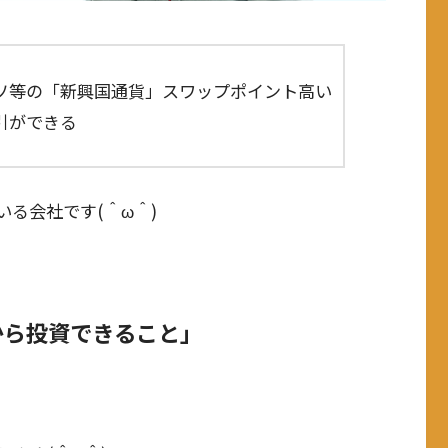
ソ等の「新興国通貨」スワップポイント高い
引ができる
る会社です(＾ω＾)
から投資できること」