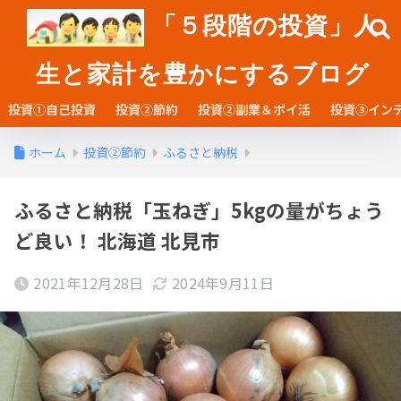
「５段階の投資」人
生と家計を豊かにするブログ
投資①自己投資
投資②節約
投資②副業＆ポイ活
投資③イン
ホーム
投資②節約
ふるさと納税
ふるさと納税「玉ねぎ」5kgの量がちょう
ど良い！ 北海道 北見市
2021年12月28日
2024年9月11日