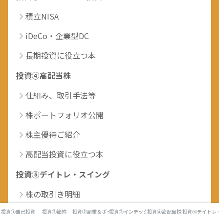
積立NISA
iDeCo・企業型DC
長期投資に役立つ本
投資④高配当株
仕組み、取引手法等
株ポートフォリオ公開
株主優待ご紹介
高配当投資に役立つ本
投資⑤デイトレ・スイング
株の取引き明細
投資①自己投資
投資②節約
投資②副業＆ポイ活
投資③インデックス投資
投資④高配当株
投資⑤デイトレ
ＦＸ月間取引レポート