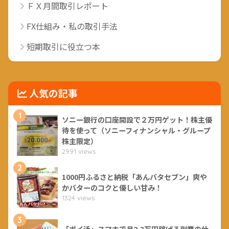
ＦＸ月間取引レポート
FX仕組み・私の取引手法
短期取引に役立つ本
人気の記事
1
ソニー銀行の口座開設で２万円ゲット！株主優
待を使って（ソニーフィナンシャル・グループ
株主限定）
2991 views
2
1000円ふるさと納税「あんバタセブン」爽や
かバターのコクと優しい甘み！
1324 views
3