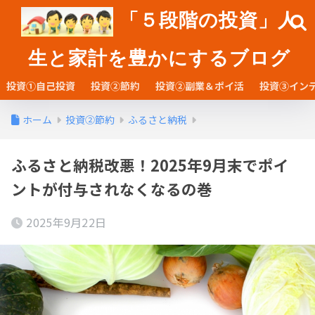
「５段階の投資」人
生と家計を豊かにするブログ
投資①自己投資
投資②節約
投資②副業＆ポイ活
投資③イン
ホーム
投資②節約
ふるさと納税
ふるさと納税改悪！2025年9月末でポイ
ントが付与されなくなるの巻
2025年9月22日