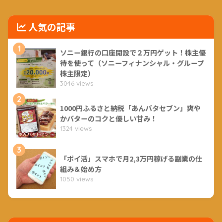
人気の記事
1
ソニー銀行の口座開設で２万円ゲット！株主優
待を使って（ソニーフィナンシャル・グループ
株主限定）
3046 views
2
1000円ふるさと納税「あんバタセブン」爽や
かバターのコクと優しい甘み！
1324 views
3
「ポイ活」スマホで月2,3万円稼げる副業の仕
組み＆始め方
1050 views