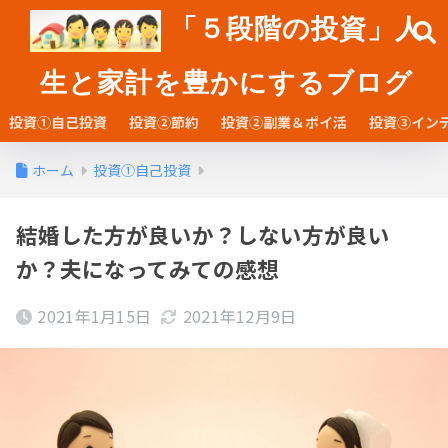
「５段階の投資」人
生と家計を豊かにするブログ
投資①自己投資
投資②節約
投資②副業＆ポイ活
投資③イン
ホーム
投資①自己投資
結婚した方が良いか？しない方が良い
か？夫になってみての感想
2021年1月15日
2021年12月9日