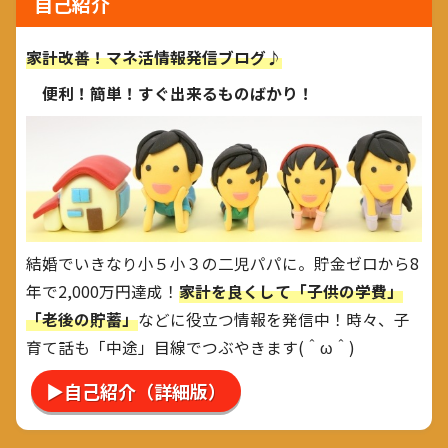
自己紹介
家計改善！マネ活情報発信ブログ♪
便利！簡単！すぐ出来るものばかり！
結婚でいきなり小５小３の二児パパに。貯金ゼロから8
年で2,000万円達成！
家計を良くして「子供の学費」
「老後の貯蓄」
などに役立つ情報を発信中！時々、子
育て話も「中途」目線でつぶやきます(＾ω＾)
▶自己紹介（詳細版）